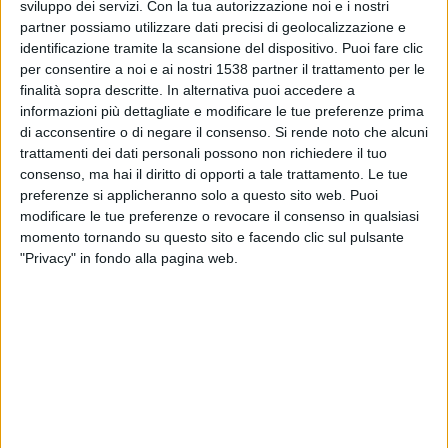
Martedì, 29/09/2026
sviluppo dei servizi.
Con la tua autorizzazione noi e i nostri
partner possiamo utilizzare dati precisi di geolocalizzazione e
20:45
UEFA Nations League
identificazione tramite la scansione del dispositivo. Puoi fare clic
Fase a gironi
per consentire a noi e ai nostri 1538 partner il trattamento per le
finalità sopra descritte. In alternativa puoi accedere a
Slovacchia
informazioni più dettagliate e modificare le tue preferenze prima
Kazakistan
di acconsentire o di negare il consenso.
Si rende noto che alcuni
trattamenti dei dati personali possono non richiedere il tuo
Canale da confermare
consenso, ma hai il diritto di opporti a tale trattamento. Le tue
preferenze si applicheranno solo a questo sito web. Puoi
Venerdì, 02/10/2026
modificare le tue preferenze o revocare il consenso in qualsiasi
20:45
momento tornando su questo sito e facendo clic sul pulsante
UEFA Nations League
"Privacy" in fondo alla pagina web.
Fase a gironi
Isole Faroe
Slovacchia
Canale da confermare
Più giorni