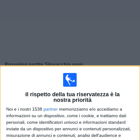
Widget
Prossima partite
Slovacchia
oggi
Sabato, 26/09/2026
20:45
UEFA Nations League
Il rispetto della tua riservatezza è la
Fase a gironi
nostra priorità
Slovacchia
Noi e i nostri 1538
partner
memorizziamo e/o accediamo a
Moldova
informazioni su un dispositivo, come i cookie, e trattiamo dati
personali, come identificatori univoci e informazioni standard
Canale da confermare
inviate da un dispositivo per annunci e contenuti personalizzati,
misurazione di annunci e contenuti, analisi dell'audience e