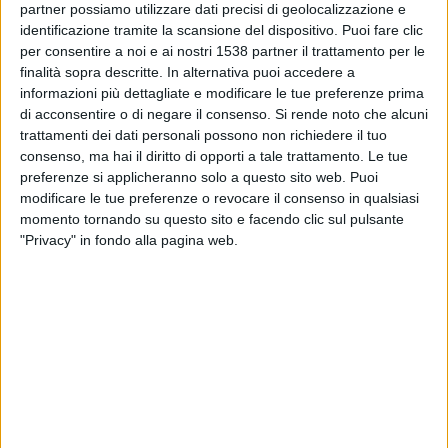
partner possiamo utilizzare dati precisi di geolocalizzazione e
identificazione tramite la scansione del dispositivo. Puoi fare clic
20:45
UEFA Nations League
per consentire a noi e ai nostri 1538 partner il trattamento per le
Fase a gironi
finalità sopra descritte. In alternativa puoi accedere a
Malta
informazioni più dettagliate e modificare le tue preferenze prima
di acconsentire o di negare il consenso.
Si rende noto che alcuni
Gibilterra
trattamenti dei dati personali possono non richiedere il tuo
Canale da confermare
consenso, ma hai il diritto di opporti a tale trattamento. Le tue
preferenze si applicheranno solo a questo sito web. Puoi
Venerdì, 13/11/2026
modificare le tue preferenze o revocare il consenso in qualsiasi
momento tornando su questo sito e facendo clic sul pulsante
20:45
UEFA Nations League
"Privacy" in fondo alla pagina web.
Fase a gironi
Andorra
Gibilterra
Canale da confermare
Più giorni