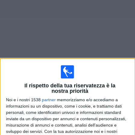
Widget
Prossima partite
Gibilterra
oggi
Domenica, 27/09/2026
18:00
UEFA Nations League
Il rispetto della tua riservatezza è la
nostra priorità
Fase a gironi
Noi e i nostri 1538
partner
memorizziamo e/o accediamo a
Gibilterra
informazioni su un dispositivo, come i cookie, e trattiamo dati
Andorra
personali, come identificatori univoci e informazioni standard
inviate da un dispositivo per annunci e contenuti personalizzati,
Canale da confermare
misurazione di annunci e contenuti, analisi dell'audience e
sviluppo dei servizi.
Con la tua autorizzazione noi e i nostri
Giovedì, 01/10/2026