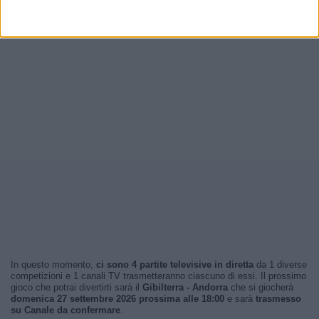
In questo momento,
ci sono 4 partite televisive in diretta
da 1 diverse
competizioni e 1 canali TV trasmetteranno ciascuno di essi. Il prossimo
gioco che potrai divertirti sarà il
Gibilterra - Andorra
che si giocherà
domenica 27 settembre 2026 prossima alle 18:00
e sarà
trasmesso
su Canale da confermare
.