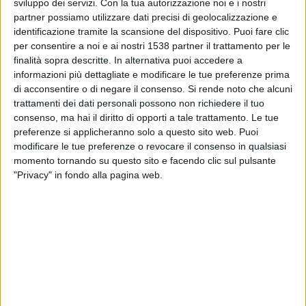
sviluppo dei servizi.
Con la tua autorizzazione noi e i nostri
partner possiamo utilizzare dati precisi di geolocalizzazione e
20:45
UEFA Nations League
identificazione tramite la scansione del dispositivo. Puoi fare clic
Fase a gironi
per consentire a noi e ai nostri 1538 partner il trattamento per le
finalità sopra descritte. In alternativa puoi accedere a
Slovenia
informazioni più dettagliate e modificare le tue preferenze prima
Macedonia del Nord
di acconsentire o di negare il consenso.
Si rende noto che alcuni
Canale da confermare
trattamenti dei dati personali possono non richiedere il tuo
consenso, ma hai il diritto di opporti a tale trattamento. Le tue
preferenze si applicheranno solo a questo sito web. Puoi
Sabato, 03/10/2026
modificare le tue preferenze o revocare il consenso in qualsiasi
20:45
UEFA Nations League
momento tornando su questo sito e facendo clic sul pulsante
Fase a gironi
"Privacy" in fondo alla pagina web.
Macedonia del Nord
Scozia
Canale da confermare
Più giorni