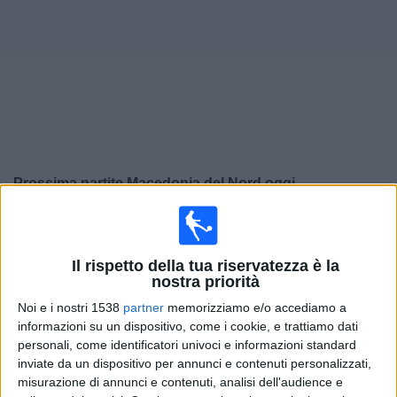
Widget
Prossima partite
Macedonia del Nord
oggi
Sabato, 26/09/2026
20:45
UEFA Nations League
Il rispetto della tua riservatezza è la
Fase a gironi
nostra priorità
Macedonia del Nord
Noi e i nostri 1538
partner
memorizziamo e/o accediamo a
informazioni su un dispositivo, come i cookie, e trattiamo dati
Svizzera
personali, come identificatori univoci e informazioni standard
Canale da confermare
inviate da un dispositivo per annunci e contenuti personalizzati,
misurazione di annunci e contenuti, analisi dell'audience e
Martedì, 29/09/2026