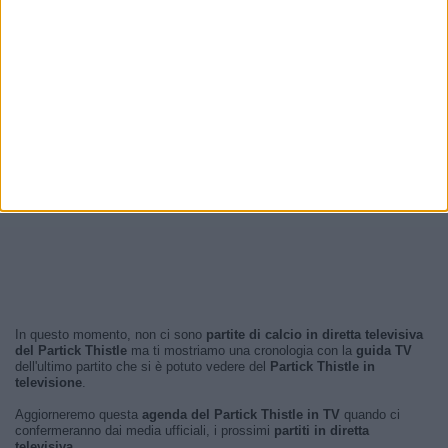
In questo momento, non ci sono
partite di calcio in diretta televisiva
del Partick Thistle
ma ti mostriamo una cronologia con la
guida TV
dell'ultimo partito che si è potuto vedere del
Partick Thistle in
televisione
.
Aggiorneremo questa
agenda del Partick Thistle in TV
quando ci
confermeranno dai media ufficiali, i prossimi
partiti in diretta
televisiva
.