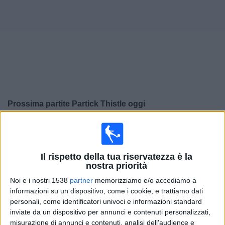
Widget
Prossima partite
Partick Thistle
oggi
×
Partick Thistle:
Al momento non ci sono giochi
televisivi. Puoi controllare la cronologia delle partite
precedentemente trasmesse in televisione.
Il rispetto della tua riservatezza è la
nostra priorità
Venerdì, 07/08/2026
Noi e i nostri 1538
partner
memorizziamo e/o accediamo a
informazioni su un dispositivo, come i cookie, e trattiamo dati
20:30
Championship
personali, come identificatori univoci e informazioni standard
inviate da un dispositivo per annunci e contenuti personalizzati,
Partick Thistle
misurazione di annunci e contenuti, analisi dell'audience e