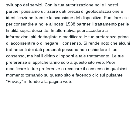
Livingston
sviluppo dei servizi.
Con la tua autorizzazione noi e i nostri
Como TV
partner possiamo utilizzare dati precisi di geolocalizzazione e
identificazione tramite la scansione del dispositivo. Puoi fare clic
per consentire a noi e ai nostri 1538 partner il trattamento per le
Lunedì, 25/05/2026
finalità sopra descritte. In alternativa puoi accedere a
21:00
Premiership
informazioni più dettagliate e modificare le tue preferenze prima
di acconsentire o di negare il consenso.
Si rende noto che alcuni
St. Mirren
trattamenti dei dati personali possono non richiedere il tuo
Partick Thistle
consenso, ma hai il diritto di opporti a tale trattamento. Le tue
preferenze si applicheranno solo a questo sito web. Puoi
OneFootball PPV
Como TV
modificare le tue preferenze o revocare il consenso in qualsiasi
momento tornando su questo sito e facendo clic sul pulsante
Giovedì, 21/05/2026
"Privacy" in fondo alla pagina web.
21:00
Premiership
Partick Thistle
St. Mirren
OneFootball PPV
Più giorni