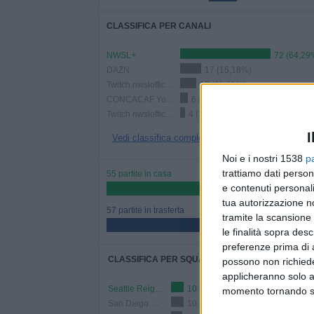
CLASSIFICA PER CANALI
NWSL+
72 (64,29
DAZN
17 (15,18%)
Twitch nwslofficial3
13 (11,61%)
CONCACAF YouTube
6 (5,36%)
Twitch nwslofficial2
4 (3,57%)
I
Vedi classifica completa
Noi e i nostri 1538
p
trattiamo dati person
55 partite in casa
e contenuti personali
49,11%
tua autorizzazione no
57 partite in trasferta
tramite la scansione 
50,89%
le finalità sopra des
preferenze prima di 
CLASSIFICA PER SQUADRE
possono non richieder
applicheranno solo a
Seattle Reign D
10 (8,93%)
momento tornando su 
San Diego Wave D
10 (8,93%)