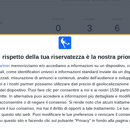
03/08/2026 NWSL Women por NWSL+
PARTITE
GIORNI
TOTALE
%)
0
3
6
CONSECUTIVE
SENZA
CANALI TV
A PAGAMENTO
PARTITA
GRATUITA
l rispetto della tua riservatezza è la nostra prior
artner
memorizziamo e/o accediamo a informazioni su un dispositivo, c
ali, come identificatori univoci e informazioni standard inviate da un di
TOTALE
MASSIMO
TOTALE
zzati, misurazione di annunci e contenuti, analisi dell'audience e svilupp
4
10
21
i e i nostri partner possiamo utilizzare dati precisi di geolocalizzazione 
del dispositivo. Puoi fare clic per consentire a noi e ai nostri 1538 partn
COMPETIZIONI
VS Seattle
AVVERSARI
critte. In alternativa puoi accedere a informazioni più dettagliate e modif
Reign D
acconsentire o di negare il consenso.
Si rende noto che alcuni trattamen
CLASSIFICA PER COMPETIZIONI
e il tuo consenso, ma hai il diritto di opporti a tale trattamento. Le tue
 questo sito web. Puoi modificare le tue preferenze o revocare il conse
NWSL Women
98 (87,5%)
questo sito e facendo clic sul pulsante "Privacy" in fondo alla pagina
CONCACAF Champions Cup Femminile
6 (5,36%)