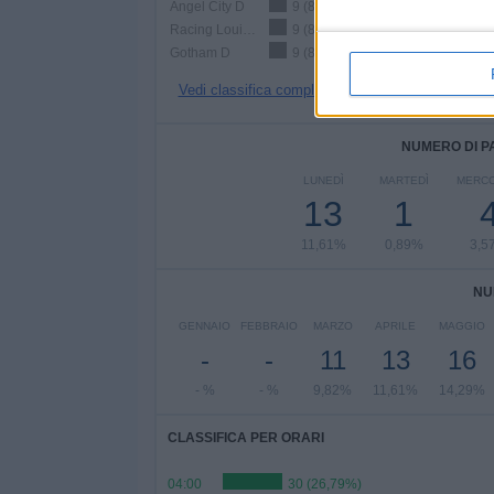
Angel City D
9 (8,04%)
Racing Louisville D
9 (8,04%)
Gotham D
9 (8,04%)
Vedi classifica completa
NUMERO DI P
LUNEDÌ
MARTEDÌ
MERCO
13
1
11,61%
0,89%
3,5
NU
GENNAIO
FEBBRAIO
MARZO
APRILE
MAGGIO
-
-
11
13
16
- %
- %
9,82%
11,61%
14,29%
CLASSIFICA PER ORARI
04:00
30 (26,79%)