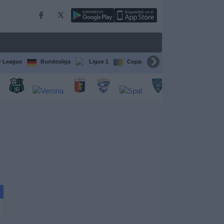
r League
Bundesliga
Ligue 1
Coppa del Mondo FIFA per club