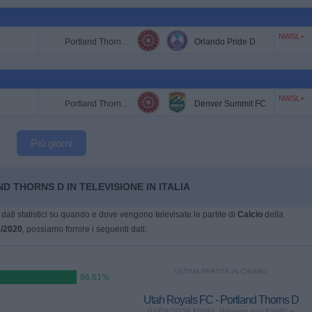
NWSL+
Portland Thorns D
Orlando Pride D
NWSL+
Portland Thorns D
Denver Summit FC
Più giorni
D THORNS D IN TELEVISIONE IN ITALIA
dati statistici su quando e dove vengono televisate le partite di
Calcio
della
6/2020
, possiamo fornire i seguenti dati:
ULTIMA PARTITA IN CHIARO
86,61%
Utah Royals FC - Portland Thorns D