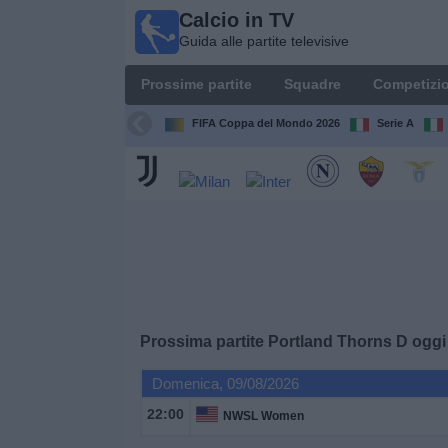
Calcio in TV
Calcio
Guida alle partite televisive
in TV
Guida
Prossime partite
Squadre
Competizio
alle
partite
FIFA Coppa del Mondo 2026
Serie A
televisive
Prossime
partite
Squadre
Competizioni
Prossima partite
Portland Thorns D
oggi
Canali
Domenica, 09/08/2026
TV
22:00
NWSL Women
Notizie