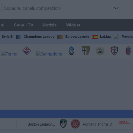
ni
Canali TV
Notizie
Widget
Serie B
Champions League
Europa League
LaLiga
Premie
NWSL+
Boston Legacy FC
Portland Thorns D