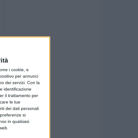
ità
ome i cookie, e
spositivo per annunci
o dei servizi.
Con la
e identificazione
er il trattamento per
icare le tue
ti dei dati personali
 preferenze si
nso in qualsiasi
 web.