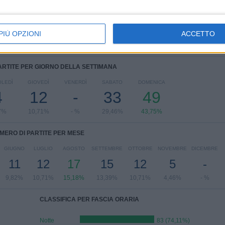
NWSL Challenge Cup
4 (3,57%)
Women’s International Champions Cup
4 (3,57%)
Vedi classifica completa
PIÙ OPZIONI
ACCETTO
ARTITE PER GIORNO DELLA SETTIMANA
LEDÌ
GIOVEDÌ
VENERDÌ
SABATO
DOMENICA
4
12
-
33
49
7%
10,71%
- %
29,46%
43,75%
MERO DI PARTITE PER MESE
GIUGNO
LUGLIO
AGOSTO
SETTEMBRE
OTTOBRE
NOVEMBRE
DICEMBRE
11
12
17
15
12
5
-
9,82%
10,71%
15,18%
13,39%
10,71%
4,46%
- %
CLASSIFICA PER FASCIA ORARIA
Notte
83 (74,11%)