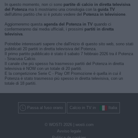
In questo momento, non ci sono
partite di calcio in diretta televisiva
del Potenza
ma ti mostriamo una cronologia con la
guida TV
dell'ultimo partito che si è potuto vedere del
Potenza in televisione
.
Aggiorneremo questa
agenda del Potenza in TV
quando ci
confermeranno dai media ufficiali, i prossimi
partiti in diretta
televisiva
.
Potrebbe interessarti sapere che dall'inizio di questo sito web, sono stati
pubblicati 20 partiti in diretta televisiva del Potenza.
Il primo partito pubblicato è stato il sabato 7 febbraio 2026 tra il Potenza
- Siracusa Calcio.
Il canale che più spesso ha trasmesso partiti del Potenza in diretta
televisiva è NOW con un totale di 20 partiti.
E la competizione Serie C - Play Off Promozione è quella in cui il
Potenza è stato trasmesso più spesso in diretta televisiva, con un
totale di 18 partiti.
Passa al fuso orario
Calcio in TV in
Italia
© WOSTI 2026 |
wosti.com
Avviso legale
Política de cookies