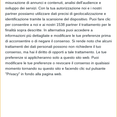
Potenza
misurazione di annunci e contenuti, analisi dell'audience e
sviluppo dei servizi.
Con la tua autorizzazione noi e i nostri
NOW
Sky Sport
Sky Sport (canale 255)
partner possiamo utilizzare dati precisi di geolocalizzazione e
identificazione tramite la scansione del dispositivo. Puoi fare clic
Domenica, 17/05/2026
per consentire a noi e ai nostri 1538 partner il trattamento per le
finalità sopra descritte. In alternativa puoi accedere a
20:00
Serie C - Play Off Promozione
informazioni più dettagliate e modificare le tue preferenze prima
di acconsentire o di negare il consenso.
Si rende noto che alcuni
Potenza
trattamenti dei dati personali possono non richiedere il tuo
Ascoli
consenso, ma hai il diritto di opporti a tale trattamento. Le tue
NOW
Sky Sport (canale 255)
preferenze si applicheranno solo a questo sito web. Puoi
modificare le tue preferenze o revocare il consenso in qualsiasi
Mercoledì, 13/05/2026
momento tornando su questo sito e facendo clic sul pulsante
"Privacy" in fondo alla pagina web.
21:00
Serie C - Play Off Promozione
Potenza
Campobasso
NOW
Sky Sport (canale 252)
Più giorni