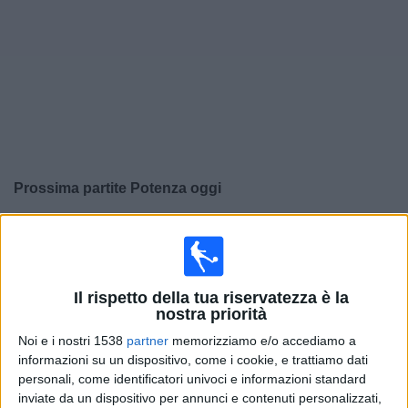
Widget
Prossima partite
Potenza
oggi
×
Potenza:
Al momento non ci sono giochi televisivi. Puoi
controllare la cronologia delle partite precedentemente
trasmesse in televisione.
Il rispetto della tua riservatezza è la
nostra priorità
Mercoledì, 20/05/2026
Noi e i nostri 1538
partner
memorizziamo e/o accediamo a
20:00
Serie C - Play Off Promozione
informazioni su un dispositivo, come i cookie, e trattiamo dati
personali, come identificatori univoci e informazioni standard
Ascoli
inviate da un dispositivo per annunci e contenuti personalizzati,