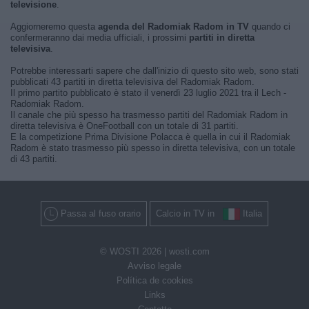
televisione
.
Aggiorneremo questa
agenda del Radomiak Radom in TV
quando ci
confermeranno dai media ufficiali, i prossimi
partiti in diretta
televisiva
.
Potrebbe interessarti sapere che dall'inizio di questo sito web, sono stati
pubblicati 43 partiti in diretta televisiva del Radomiak Radom.
Il primo partito pubblicato è stato il venerdì 23 luglio 2021 tra il Lech -
Radomiak Radom.
Il canale che più spesso ha trasmesso partiti del Radomiak Radom in
diretta televisiva è OneFootball con un totale di 31 partiti.
E la competizione Prima Divisione Polacca è quella in cui il Radomiak
Radom è stato trasmesso più spesso in diretta televisiva, con un totale
di 43 partiti.
Passa al fuso orario
Calcio in TV in
Italia
© WOSTI 2026 |
wosti.com
Avviso legale
Política de cookies
Links