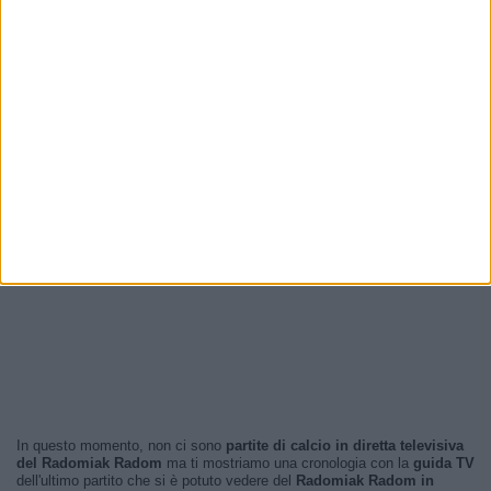
In questo momento, non ci sono
partite di calcio in diretta televisiva
del Radomiak Radom
ma ti mostriamo una cronologia con la
guida TV
dell'ultimo partito che si è potuto vedere del
Radomiak Radom in