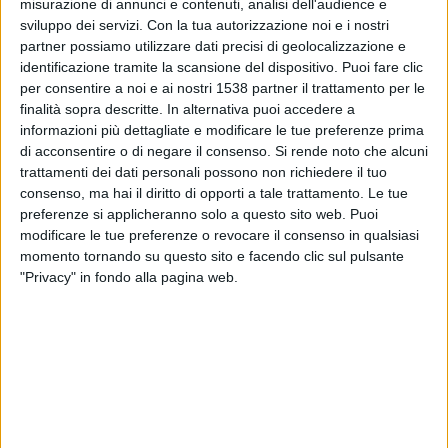
misurazione di annunci e contenuti, analisi dell'audience e
Pogon Szczecin
sviluppo dei servizi.
Con la tua autorizzazione noi e i nostri
OneFootball
OneFootball PPV
partner possiamo utilizzare dati precisi di geolocalizzazione e
identificazione tramite la scansione del dispositivo. Puoi fare clic
Domenica, 27/04/2025
per consentire a noi e ai nostri 1538 partner il trattamento per le
finalità sopra descritte. In alternativa puoi accedere a
17:30
Prima Divisione Polacca
informazioni più dettagliate e modificare le tue preferenze prima
di acconsentire o di negare il consenso.
Si rende noto che alcuni
Radomiak Radom
trattamenti dei dati personali possono non richiedere il tuo
Lech
consenso, ma hai il diritto di opporti a tale trattamento. Le tue
OneFootball
OneFootball PPV
preferenze si applicheranno solo a questo sito web. Puoi
modificare le tue preferenze o revocare il consenso in qualsiasi
momento tornando su questo sito e facendo clic sul pulsante
Sabato, 12/04/2025
"Privacy" in fondo alla pagina web.
20:15
Prima Divisione Polacca
Rakow
Radomiak Radom
OneFootball PPV
OneFootball
Più giorni