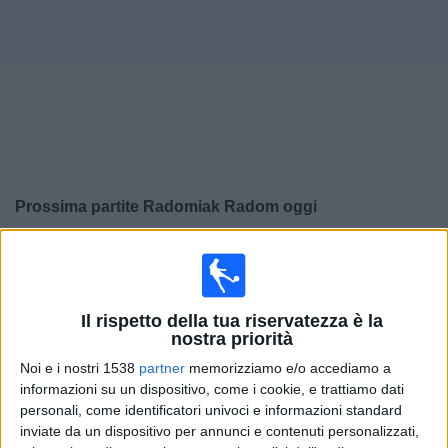
Widget
Prossima partite
Radomiak Radom
oggi
×
Radomiak Radom:
Al momento non ci sono giochi
televisivi. Puoi controllare la cronologia delle partite
precedentemente trasmesse in televisione.
Il rispetto della tua riservatezza è la
nostra priorità
Sabato, 10/05/2025
Noi e i nostri 1538
partner
memorizziamo e/o accediamo a
informazioni su un dispositivo, come i cookie, e trattiamo dati
14:45
Prima Divisione Polacca
personali, come identificatori univoci e informazioni standard
inviate da un dispositivo per annunci e contenuti personalizzati,
Radomiak Radom