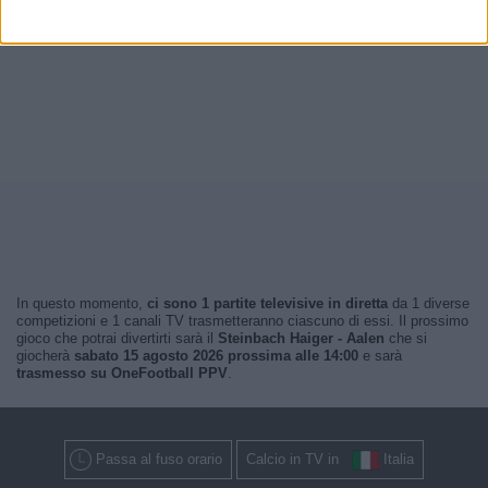
In questo momento,
ci sono 1 partite televisive in diretta
da 1 diverse
competizioni e 1 canali TV trasmetteranno ciascuno di essi. Il prossimo
gioco che potrai divertirti sarà il
Steinbach Haiger - Aalen
che si
giocherà
sabato 15 agosto 2026 prossima alle 14:00
e sarà
trasmesso su OneFootball PPV
.
Passa al fuso orario
Calcio in TV in
Italia