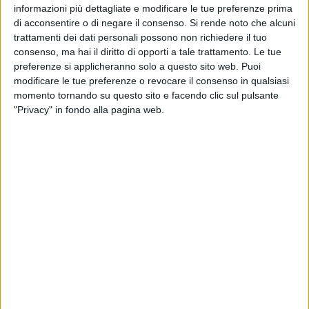
informazioni più dettagliate e modificare le tue preferenze prima
TELEVISIONE IN ITALIA
di acconsentire o di negare il consenso.
Si rende noto che alcuni
Ad oggi
09/08/2026
e da quando questo sito raccoglie i dati statistici su
trattamenti dei dati personali possono non richiedere il tuo
quando e dove vengono televisate le partite di
Calcio
della squadra
consenso, ma hai il diritto di opporti a tale trattamento. Le tue
Steinbach Haiger
in
Italia
, che è stato il
04/03/2023
, possiamo fornire i
preferenze si applicheranno solo a questo sito web. Puoi
seguenti dati:
modificare le tue preferenze o revocare il consenso in qualsiasi
momento tornando su questo sito e facendo clic sul pulsante
113
"Privacy" in fondo alla pagina web.
PARTITE TELEVISIVE
1 partite in chiaro
0,88%
112 partite a pagamento
99,12%
ULTIMA PARTITA IN CHIARO
Eintracht Frankfurt II - Steinbach Haiger
16/03/2024 Regionalliga Ovest por OneFootball PPV, OneFootball
CLASSIFICA PER CANALI