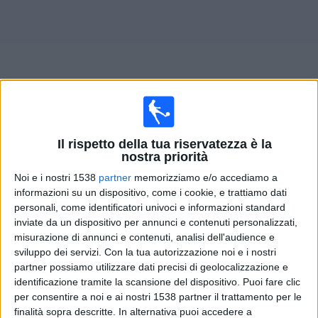
Widget
Il rispetto della tua riservatezza è la
Prossima partite
Steinbach Haiger
oggi
nostra priorità
Sabato, 15/08/2026
Noi e i nostri 1538
partner
memorizziamo e/o accediamo a
informazioni su un dispositivo, come i cookie, e trattiamo dati
14:00
Regionalliga Ovest
personali, come identificatori univoci e informazioni standard
inviate da un dispositivo per annunci e contenuti personalizzati,
Steinbach Haiger
misurazione di annunci e contenuti, analisi dell'audience e
Aalen
sviluppo dei servizi.
Con la tua autorizzazione noi e i nostri
partner possiamo utilizzare dati precisi di geolocalizzazione e
OneFootball PPV
identificazione tramite la scansione del dispositivo. Puoi fare clic
per consentire a noi e ai nostri 1538 partner il trattamento per le
finalità sopra descritte. In alternativa puoi accedere a
DATI STATISTICI DELLA SQUADRA STEINBACH HAIGER IN