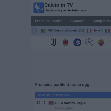
Calcio in TV
Calcio
Guida alle partite televisive
in TV
Guida
Prossime partite
Squadre
Competizio
alle
partite
FIFA Coppa del Mondo 2026
Serie A
televisive
Prossime
partite
Squadre
Competizioni
Prossima partite
Ucraina
oggi
Canali
Venerdì, 25/09/2026
TV
20:45
UEFA Nations League
Fase a gironi
Notizie