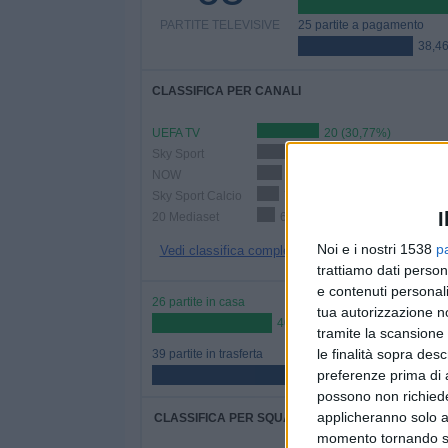
PARTITE TELEVISIVE
25 partite a pagamento
38,4
CLASSIFICA PER CANALI
UEFA TV
20 (30,77%)
Sky Sport
10 (15,38%)
NOW
8 (12,31%)
Sky Sport Calcio
7 (10,77%)
I
20 Mediaset
6 (9,23%)
Noi e i nostri 1538
p
Vedi classifica completa
trattiamo dati person
e contenuti personali
26 partite in casa
tua autorizzazione no
40%
tramite la scansione 
le finalità sopra des
39 partite in trasferta
preferenze prima di 
60%
possono non richieder
applicheranno solo a
CLASSIFICA PER SQUADRE
momento tornando su 