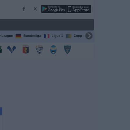
r League
Bundesliga
Ligue 1
Coppa del Mondo FIFA per club