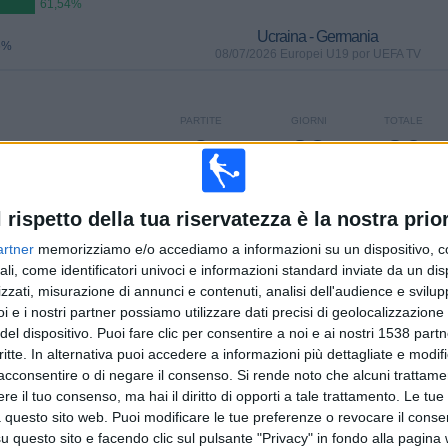
61,54%
Ucraina - Germania
6%
08/07/2026 Europei U19 por UEFA TV
PARTITE
GIORNI
TOTALE
0
29
26
CONSECUTIVE
SENZA
CANALI TV
A PAGAMENTO
PARTITA
GRATUITA
l rispetto della tua riservatezza è la nostra prior
artner
memorizziamo e/o accediamo a informazioni su un dispositivo, c
ali, come identificatori univoci e informazioni standard inviate da un di
zzati, misurazione di annunci e contenuti, analisi dell'audience e svilupp
i e i nostri partner possiamo utilizzare dati precisi di geolocalizzazione 
TOTALE
MASSIMO
TOTALE
13
9
35
del dispositivo. Puoi fare clic per consentire a noi e ai nostri 1538 partn
critte. In alternativa puoi accedere a informazioni più dettagliate e modif
COMPETIZIONI
VS Italy
AVVERSARI
acconsentire o di negare il consenso.
Si rende noto che alcuni trattamen
e il tuo consenso, ma hai il diritto di opporti a tale trattamento. Le tue
 questo sito web. Puoi modificare le tue preferenze o revocare il conse
CLASSIFICA PER COMPETIZIONI
questo sito e facendo clic sul pulsante "Privacy" in fondo alla pagina