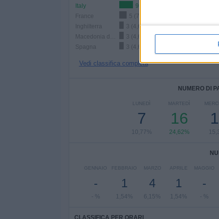
Italy
9 (13,85%)
France
5 (7,69%)
Inghilterra
3 (4,62%)
Macedonia del Nord
3 (4,62%)
Spagna
3 (4,62%)
Vedi classifica completa
NUMERO DI P
LUNEDÌ
MARTEDÌ
MERC
7
16
1
10,77%
24,62%
15,
NU
GENNAIO
FEBBRAIO
MARZO
APRILE
MAGGIO
-
1
4
1
-
- %
1,54%
6,15%
1,54%
- %
CLASSIFICA PER ORARI