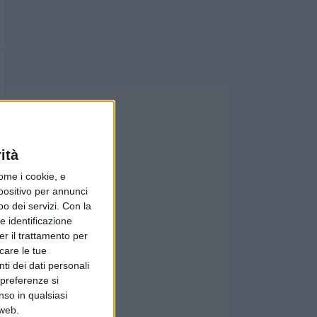
ità
ome i cookie, e
spositivo per annunci
o dei servizi.
Con la
e identificazione
er il trattamento per
icare le tue
ti dei dati personali
 preferenze si
nso in qualsiasi
 web.