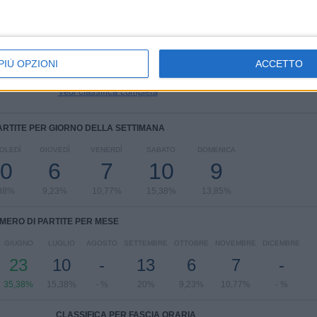
UEFA EURO 2028
16 (24,62%)
UEFA Nations League
13 (20%)
FIFA Coppa del Mondo 2026
7 (10,77%)
Europei U21
7 (10,77%)
PIÙ OPZIONI
ACCETTO
Europei U19
5 (7,69%)
Vedi classifica completa
ARTITE PER GIORNO DELLA SETTIMANA
OLEDÌ
GIOVEDÌ
VENERDÌ
SABATO
DOMENICA
0
6
7
10
9
38%
9,23%
10,77%
15,38%
13,85%
MERO DI PARTITE PER MESE
GIUGNO
LUGLIO
AGOSTO
SETTEMBRE
OTTOBRE
NOVEMBRE
DICEMBRE
23
10
-
13
6
7
-
35,38%
15,38%
- %
20%
9,23%
10,77%
- %
CLASSIFICA PER FASCIA ORARIA