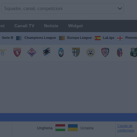
ni
Canali TV
Notizie
Widget
Serie B
Champions League
Europa League
LaLiga
Premie
Canale da
Ungheria
Ucraina
confermare