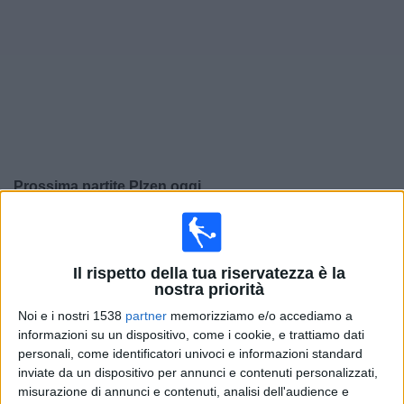
Widget
Prossima partite
Plzen
oggi
×
Plzen:
Al momento non ci sono giochi televisivi. Puoi
controllare la cronologia delle partite precedentemente
trasmesse in televisione.
Il rispetto della tua riservatezza è la
nostra priorità
Noi e i nostri 1538
partner
memorizziamo e/o accediamo a
Giovedì, 26/02/2026
informazioni su un dispositivo, come i cookie, e trattiamo dati
18:45
personali, come identificatori univoci e informazioni standard
Europa League
inviate da un dispositivo per annunci e contenuti personalizzati,
Play off
misurazione di annunci e contenuti, analisi dell'audience e