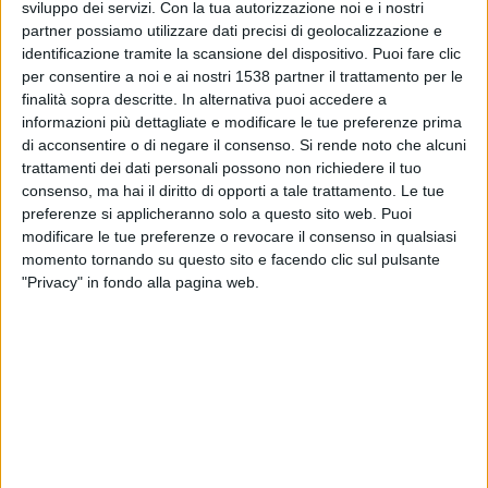
Plzen
sviluppo dei servizi.
Con la tua autorizzazione noi e i nostri
partner possiamo utilizzare dati precisi di geolocalizzazione e
Panathinaikos
identificazione tramite la scansione del dispositivo. Puoi fare clic
NOW
Sky Sport (canale 259)
per consentire a noi e ai nostri 1538 partner il trattamento per le
finalità sopra descritte. In alternativa puoi accedere a
Giovedì, 19/02/2026
informazioni più dettagliate e modificare le tue preferenze prima
di acconsentire o di negare il consenso.
Si rende noto che alcuni
21:00
Europa League
trattamenti dei dati personali possono non richiedere il tuo
Play off
consenso, ma hai il diritto di opporti a tale trattamento. Le tue
preferenze si applicheranno solo a questo sito web. Puoi
Panathinaikos
modificare le tue preferenze o revocare il consenso in qualsiasi
Plzen
momento tornando su questo sito e facendo clic sul pulsante
Sky Sport (canale 255)
NOW
"Privacy" in fondo alla pagina web.
DATI STATISTICI DELLA SQUADRA PLZEN IN TELEVISIONE
IN ITALIA
Ad oggi
08/08/2026
e da quando questo sito raccoglie i dati statistici su
quando e dove vengono televisate le partite di
Calcio
della squadra
Plzen
in
Italia
, che è stato il
06/02/2022
, possiamo fornire i seguenti dati: