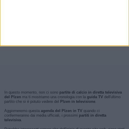
In questo momento, non ci sono
partite di calcio in diretta televisiva
del Plzen
ma ti mostriamo una cronologia con la
guida TV
dell'ultimo
partito che si è potuto vedere del
Plzen in televisione
.
Aggiorneremo questa
agenda del Plzen in TV
quando ci
confermeranno dai media ufficiali, i prossimi
partiti in diretta
televisiva
.