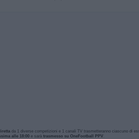
iretta
da 1 diverse competizioni e 1 canali TV trasmetteranno ciascuno di essi. 
sima alle 18:00
e sarà
trasmesso su OneFootball PPV
.