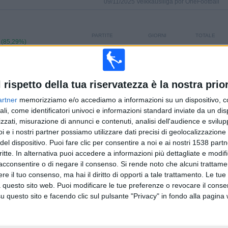
09/11/2025 Veikkausliiga por OneFootball
PARTITE
GIORNI
TOTALE
 (85,29%)
15
269
2
CONSECUTIVE
SENZA
CANALI TV
A PAGAMENTO
PARTITA
GRATUITA
l rispetto della tua riservatezza è la nostra prior
artner
memorizziamo e/o accediamo a informazioni su un dispositivo, c
TOTALE
MASSIMO
TOTALE
ali, come identificatori univoci e informazioni standard inviate da un di
1
12
15
zzati, misurazione di annunci e contenuti, analisi dell'audience e svilupp
i e i nostri partner possiamo utilizzare dati precisi di geolocalizzazione 
COMPETIZIONI
VS HJK
AVVERSARI
del dispositivo. Puoi fare clic per consentire a noi e ai nostri 1538 partn
critte. In alternativa puoi accedere a informazioni più dettagliate e modif
CLASSIFICA PER COMPETIZIONI
acconsentire o di negare il consenso.
Si rende noto che alcuni trattamen
e il tuo consenso, ma hai il diritto di opporti a tale trattamento. Le tue
Veikkausliiga
102 (100%)
 questo sito web. Puoi modificare le tue preferenze o revocare il conse
questo sito e facendo clic sul pulsante "Privacy" in fondo alla pagina
Vedi classifica completa