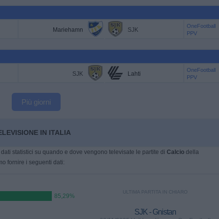
OneFootball
Mariehamn
SJK
PPV
OneFootball
SJK
Lahti
PPV
Più giorni
LEVISIONE IN ITALIA
dati statistici su quando e dove vengono televisate le partite di
Calcio
della
o fornire i seguenti dati:
ULTIMA PARTITA IN CHIARO
85,29%
SJK - Gnistan