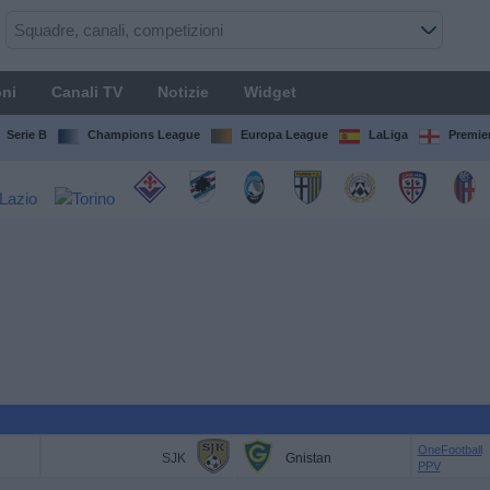
ni
Canali TV
Notizie
Widget
Serie B
Champions League
Europa League
LaLiga
Premie
OneFootball
SJK
Gnistan
PPV