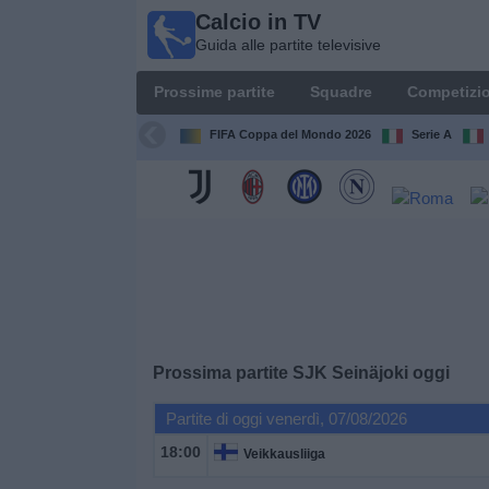
Calcio in TV
Calcio
Guida alle partite televisive
in TV
Guida
Prossime partite
Squadre
Competizio
alle
partite
FIFA Coppa del Mondo 2026
Serie A
televisive
Prossime
partite
Squadre
Competizioni
Prossima partite
SJK Seinäjoki
oggi
Canali
Partite di oggi venerdì, 07/08/2026
TV
18:00
Veikkausliiga
Notizie