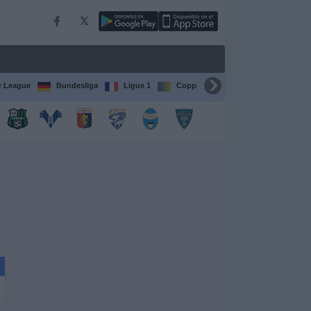
r League
Bundesliga
Ligue 1
Coppa del Mondo FIFA per club