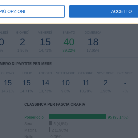
PIÙ OPZIONI
ACCETTO
ARTITE PER GIORNO DELLA SETTIMANA
LEDÌ
GIOVEDÌ
VENERDÌ
SABATO
DOMENICA
0
2
15
40
18
8%
1,96%
14,71%
39,22%
17,65%
MERO DI PARTITE PER MESE
GIUGNO
LUGLIO
AGOSTO
SETTEMBRE
OTTOBRE
NOVEMBRE
DICEMBRE
15
15
14
10
11
2
-
14,71%
14,71%
13,73%
9,8%
10,78%
1,96%
- %
CLASSIFICA PER FASCIA ORARIA
Pomeriggio
95 (93,14%)
Sera
5 (4,9%)
Mattina
2 (1,96%)
Notte
0 (0%)