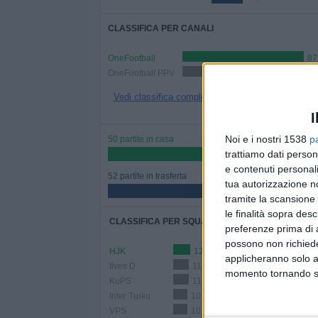
CLASSIFICA PER CANALI
OneFootball
87
OneFootball PPV
15 (14,71%)
Vedi classifica completa
I
Noi e i nostri 1538
p
50 partite in casa
trattiamo dati person
49,02%
e contenuti personali
52 partite in trasferta
tua autorizzazione no
50,98%
tramite la scansione 
le finalità sopra des
CLASSIFICA PER SQUADRE
preferenze prima di 
possono non richieder
HJK
12 (11,76%)
applicheranno solo a
Ilves D
11 (10,78%)
momento tornando su 
KuPS
11 (10,78%)
Inter Turku
10 (9,8%)
VPS
10 (9,8%)