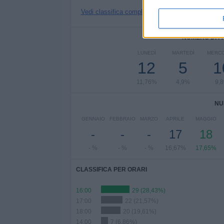
Vedi classifica completa
NUMERO DI P
LUNEDÌ
MARTEDÌ
MERCO
12
5
1
11,76%
4,9%
9,
NU
GENNAIO
FEBBRAIO
MARZO
APRILE
MAGGIO
-
-
-
17
18
- %
- %
- %
16,67%
17,65%
CLASSIFICA PER ORARI
16:00
29 (28,43%)
17:00
22 (21,57%)
18:00
20 (19,61%)
14:00
7 (6,86%)