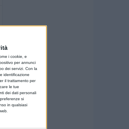
ità
ome i cookie, e
spositivo per annunci
o dei servizi.
Con la
e identificazione
er il trattamento per
icare le tue
ti dei dati personali
 preferenze si
nso in qualsiasi
 web.