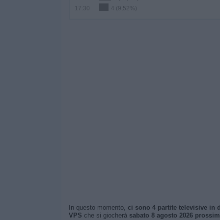
17:30
4 (9,52%)
In questo momento,
ci sono 4 partite televisive in d
VPS
che si giocherà
sabato 8 agosto 2026 prossima