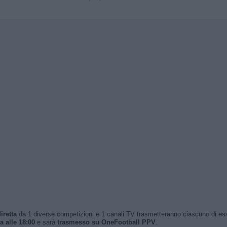
iretta
da 1 diverse competizioni e 1 canali TV trasmetteranno ciascuno di essi. 
 alle 18:00
e sarà
trasmesso su OneFootball PPV
.