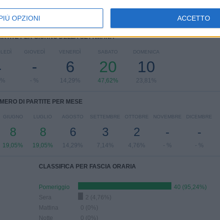
PIÙ OPZIONI
ACCETTO
ARTITE PER GIORNO DELLA SETTIMANA
LEDÌ
GIOVEDÌ
VENERDÌ
SABATO
DOMENICA
4
-
6
20
10
2%
- %
14,29%
47,62%
23,81%
MERO DI PARTITE PER MESE
GIUGNO
LUGLIO
AGOSTO
SETTEMBRE
OTTOBRE
NOVEMBRE
DICEMBRE
8
8
6
3
2
-
-
19,05%
19,05%
14,29%
7,14%
4,76%
- %
- %
CLASSIFICA PER FASCIA ORARIA
Pomeriggio
40 (95,24%)
Sera
2 (4,76%)
Mattina
0 (0%)
Notte
0 (0%)