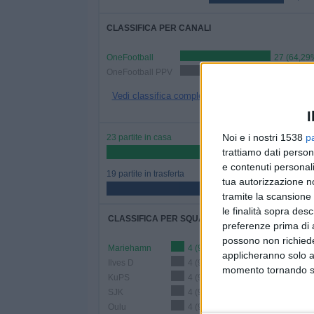
CLASSIFICA PER CANALI
OneFootball
27 (64,29
OneFootball PPV
15 (35,71%)
Vedi classifica completa
I
Noi e i nostri 1538
p
23 partite in casa
trattiamo dati person
54,76%
e contenuti personali
19 partite in trasferta
tua autorizzazione no
45,24%
tramite la scansione 
le finalità sopra des
CLASSIFICA PER SQUADRE
preferenze prima di 
possono non richieder
Mariehamn
4 (9,52%)
applicheranno solo a
Ilves D
4 (9,52%)
momento tornando su 
KuPS
4 (9,52%)
SJK
4 (9,52%)
Oulu
4 (9,52%)