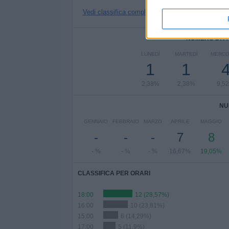
Vedi classifica completa
NUMERO DI P
LUNEDÌ
MARTEDÌ
MERCO
1
1
2,38%
2,38%
9,5
NU
GENNAIO
FEBBRAIO
MARZO
APRILE
MAGGIO
-
-
-
7
8
- %
- %
- %
16,67%
19,05%
CLASSIFICA PER ORARI
18:00
12 (28,57%)
16:00
10 (23,81%)
15:00
6 (14,29%)
17:00
5 (11,9%)