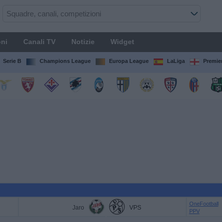
ni
Canali TV
Notizie
Widget
Serie B
Champions League
Europa League
LaLiga
Premie
OneFootball
Jaro
VPS
PPV