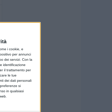
ità
ome i cookie, e
spositivo per annunci
o dei servizi.
Con la
e identificazione
er il trattamento per
icare le tue
ti dei dati personali
 preferenze si
nso in qualsiasi
 web.