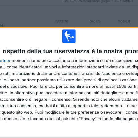
18/10/2025 Veikkausliiga por OneFootball
PARTITE
GIORNI
TOTALE
%)
15
292
2
CONSECUTIVE
SENZA
CANALI TV
A PAGAMENTO
PARTITA
GRATUITA
l rispetto della tua riservatezza è la nostra prior
artner
memorizziamo e/o accediamo a informazioni su un dispositivo, c
TOTALE
MASSIMO
TOTALE
ali, come identificatori univoci e informazioni standard inviate da un di
1
4
13
zzati, misurazione di annunci e contenuti, analisi dell'audience e svilupp
i e i nostri partner possiamo utilizzare dati precisi di geolocalizzazione 
COMPETIZIONI
VS Mariehamn
AVVERSARI
del dispositivo. Puoi fare clic per consentire a noi e ai nostri 1538 partn
critte. In alternativa puoi accedere a informazioni più dettagliate e modif
CLASSIFICA PER COMPETIZIONI
acconsentire o di negare il consenso.
Si rende noto che alcuni trattamen
e il tuo consenso, ma hai il diritto di opporti a tale trattamento. Le tue
Veikkausliiga
42 (100%)
 questo sito web. Puoi modificare le tue preferenze o revocare il conse
questo sito e facendo clic sul pulsante "Privacy" in fondo alla pagina
Vedi classifica completa