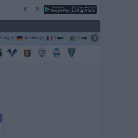
r League
Bundesliga
Ligue 1
Coppa del Mondo FIFA per club