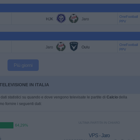
OneFootball
HJK
Jaro
PPV
OneFootball
Jaro
Oulu
PPV
Più giorni
TELEVISIONE IN ITALIA
dati statistici su quando e dove vengono televisate le partite di
Calcio
della
mo fornire i seguenti dati:
ULTIMA PARTITA IN CHIARO
64,29%
VPS - Jaro
%