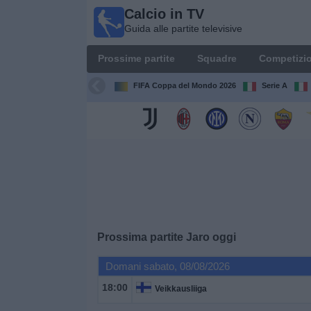
Calcio in TV
Calcio
Guida alle partite televisive
in TV
Guida
Prossime partite
Squadre
Competizio
alle
partite
FIFA Coppa del Mondo 2026
Serie A
televisive
Prossime
partite
Squadre
Competizioni
Prossima partite
Jaro
oggi
Canali
Domani sabato, 08/08/2026
TV
18:00
Veikkausliiga
Notizie