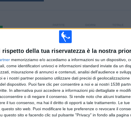
PARTITE
GIORNI
TOTALE
15
124
1
CONSECUTIVE
SENZA
CANALI TV
A PAGAMENTO
PARTITA
l rispetto della tua riservatezza è la nostra prior
GRATUITA
artner
memorizziamo e/o accediamo a informazioni su un dispositivo, c
TOTALE
MASSIMO
TOTALE
ali, come identificatori univoci e informazioni standard inviate da un di
1
2
11
zzati, misurazione di annunci e contenuti, analisi dell'audience e svilupp
i e i nostri partner possiamo utilizzare dati precisi di geolocalizzazione 
COMPETIZIONI
VS Mariehamn
AVVERSARI
del dispositivo. Puoi fare clic per consentire a noi e ai nostri 1538 partn
critte. In alternativa puoi accedere a informazioni più dettagliate e modif
CLASSIFICA PER COMPETIZIONI
acconsentire o di negare il consenso.
Si rende noto che alcuni trattamen
e il tuo consenso, ma hai il diritto di opporti a tale trattamento. Le tue
Veikkausliiga
15 (100%)
 questo sito web. Puoi modificare le tue preferenze o revocare il conse
questo sito e facendo clic sul pulsante "Privacy" in fondo alla pagina
Vedi classifica completa