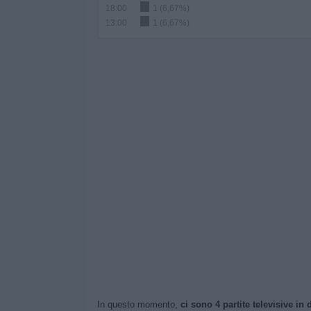
18:00
1 (6,67%)
13:00
1 (6,67%)
In questo momento,
ci sono 4 partite televisive in d