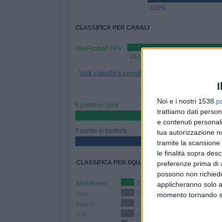
100%
CLASSIFICA PER CANALI
OneFootball PPV
15 (100%)
Vedi classifica completa
I
Noi e i nostri 1538
p
8 partite in casa
trattiamo dati person
53,33%
e contenuti personali
7 partite in trasferta
tua autorizzazione no
46,67%
tramite la scansione 
le finalità sopra des
CLASSIFICA PER SQUADRE
preferenze prima di 
possono non richieder
Mariehamn
2 (13,33%)
applicheranno solo a
Jaro
2 (13,33%)
momento tornando su 
Ilves D
2 (13,33%)
SJK
2 (13,33%)