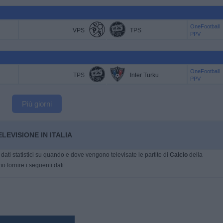
OneFootball
VPS
TPS
PPV
OneFootball
TPS
Inter Turku
PPV
Più giorni
LEVISIONE IN ITALIA
dati statistici su quando e dove vengono televisate le partite di
Calcio
della
o fornire i seguenti dati: