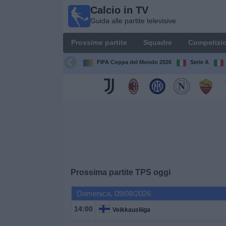
Calcio in TV
Calcio
Guida alle partite televisive
in TV
Guida
Prossime partite
Squadre
Competizio
alle
partite
FIFA Coppa del Mondo 2026
Serie A
televisive
Prossime
partite
Squadre
Competizioni
Prossima partite
TPS
oggi
Canali
Domenica, 09/08/2026
TV
14:00
Veikkausliiga
Notizie