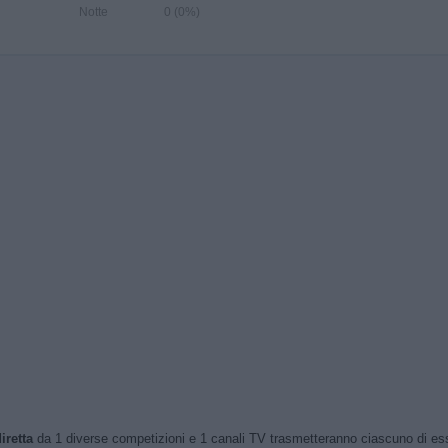
Notte
0 (0%)
iretta
da 1 diverse competizioni e 1 canali TV trasmetteranno ciascuno di essi. 