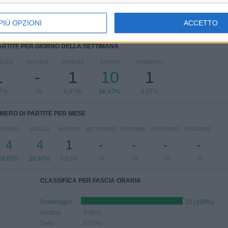
PIÙ OPZIONI
ACCETTO
ARTITE PER GIORNO DELLA SETTIMANA
OLEDÌ
GIOVEDÌ
VENERDÌ
SABATO
DOMENICA
1
-
1
10
1
67%
- %
6,67%
66,67%
6,67%
MERO DI PARTITE PER MESE
GIUGNO
LUGLIO
AGOSTO
SETTEMBRE
OTTOBRE
NOVEMBRE
DICEMBRE
4
4
1
-
-
-
-
26,67%
26,67%
6,67%
- %
- %
- %
- %
CLASSIFICA PER FASCIA ORARIA
Pomeriggio
15 (100%)
Mattina
0 (0%)
Sera
0 (0%)