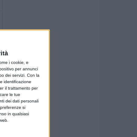
ità
ome i cookie, e
spositivo per annunci
o dei servizi.
Con la
e identificazione
er il trattamento per
icare le tue
ti dei dati personali
 preferenze si
nso in qualsiasi
 web.