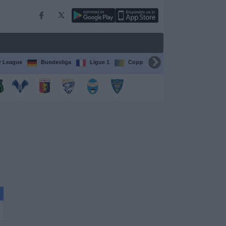
r League
Bundesliga
Ligue 1
Coppa del Mondo FIFA per club