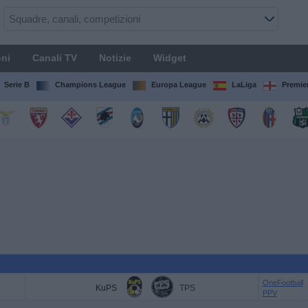
ni
Canali TV
Notizie
Widget
Serie B
Champions League
Europa League
LaLiga
Premie
OneFootball
KuPS
TPS
PPV