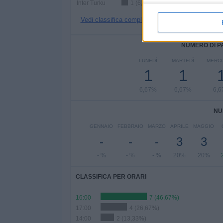
Inter Turku
1 (6,67%)
Vedi classifica completa
NUMERO DI P
LUNEDÌ
MARTEDÌ
MERC
1
1
6,67%
6,67%
6,
NU
GENNAIO
FEBBRAIO
MARZO
APRILE
MAGGIO
-
-
-
3
3
- %
- %
- %
20%
20%
CLASSIFICA PER ORARI
16:00
7 (46,67%)
17:00
4 (26,67%)
14:00
2 (13,33%)