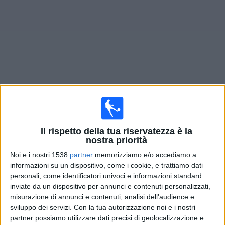
Widget
Prossima partite
Gnistan
oggi
Lunedì, 17/08/2026
Il rispetto della tua riservatezza è la
nostra priorità
17:00
Veikkausliiga
Noi e i nostri 1538
partner
memorizziamo e/o accediamo a
Gnistan
informazioni su un dispositivo, come i cookie, e trattiamo dati
Ilves D
personali, come identificatori univoci e informazioni standard
inviate da un dispositivo per annunci e contenuti personalizzati,
OneFootball PPV
misurazione di annunci e contenuti, analisi dell'audience e
sviluppo dei servizi.
Con la tua autorizzazione noi e i nostri
Domenica, 23/08/2026
partner possiamo utilizzare dati precisi di geolocalizzazione e