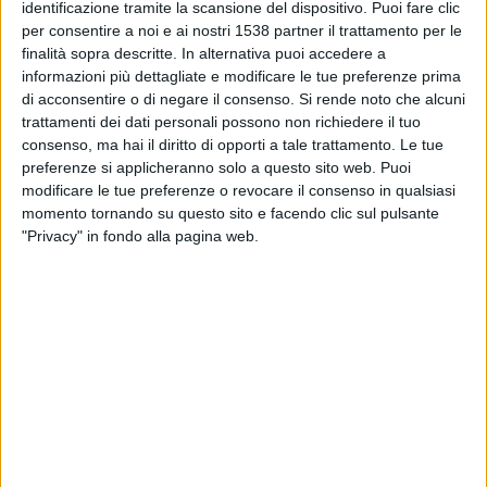
identificazione tramite la scansione del dispositivo. Puoi fare clic
14:00
Veikkausliiga
per consentire a noi e ai nostri 1538 partner il trattamento per le
finalità sopra descritte. In alternativa puoi accedere a
HJK
informazioni più dettagliate e modificare le tue preferenze prima
Gnistan
di acconsentire o di negare il consenso.
Si rende noto che alcuni
OneFootball PPV
trattamenti dei dati personali possono non richiedere il tuo
consenso, ma hai il diritto di opporti a tale trattamento. Le tue
preferenze si applicheranno solo a questo sito web. Puoi
Lunedì, 31/08/2026
modificare le tue preferenze o revocare il consenso in qualsiasi
18:00
Veikkausliiga
momento tornando su questo sito e facendo clic sul pulsante
"Privacy" in fondo alla pagina web.
Gnistan
TPS
OneFootball PPV
DATI STATISTICI DELLA SQUADRA GNISTAN IN
TELEVISIONE IN ITALIA
Ad oggi
08/08/2026
e da quando questo sito raccoglie i dati statistici su
quando e dove vengono televisate le partite di
Calcio
della squadra