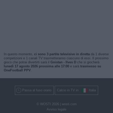
In questo momento,
ci sono 3 partite televisive in diretta
da 1 diverse
competizioni e 1 canali TV trasmetteranno ciascuno di essi. Il prossimo
gioco che potrai divertirti sarà il
Gnistan - Ilves D
che si giocherà
lunedì 17 agosto 2026 prossima alle 17:00
e sarà
trasmesso su
OneFootball PPV
.
Passa al fuso orario
Calcio in TV in
Italia
© WOSTI 2026 |
wosti.com
Avviso legale