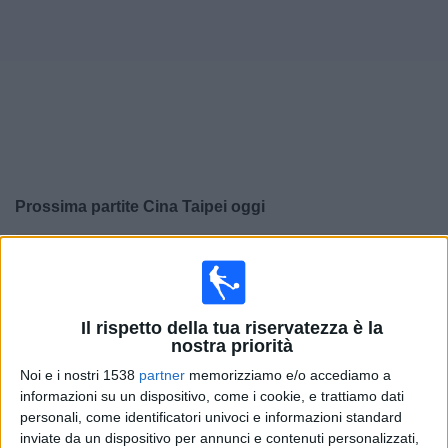
Widget
Prossima partite
Cina Taipei
oggi
×
Cina Taipei:
Al momento non ci sono giochi televisivi.
Puoi controllare la cronologia delle partite
precedentemente trasmesse in televisione.
Il rispetto della tua riservatezza è la
nostra priorità
Mercoledì, 08/04/2026
Noi e i nostri 1538
partner
memorizziamo e/o accediamo a
11:00
AFC U20 Women's Asian Cup
informazioni su un dispositivo, come i cookie, e trattiamo dati
personali, come identificatori univoci e informazioni standard
Cina Taipei
inviate da un dispositivo per annunci e contenuti personalizzati,