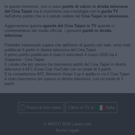
In questo momento, non ci sono
partite di calcio in diretta televisiva
del Cina Taipei
ma ti mostriamo una cronologia con la
guida TV
dell'ultimo partito che si è potuto vedere del
Cina Taipei in televisione
.
Aggiorneremo questa
agenda del Cina Taipei in TV
quando ci
confermeranno dai media ufficiali, i prossimi
partiti in diretta
televisiva
.
Potrebbe interessarti sapere che dall'inizio di questo sito web, sono stati
pubblicati 6 partiti in diretta televisiva del Cina Taipei.
Il primo partito pubblicato è stato il mercoledì 4 marzo 2026 tra il
Giappone - Cina Taipei.
Il canale che più spesso ha trasmesso partiti del Cina Taipei in diretta
televisiva è AFC Asian Cup YouTube con un totale di 6 partiti.
E la competizione AFC Women's Asian Cup è quella in cui il Cina Taipei
è stato trasmesso più spesso in diretta televisiva, con un totale di 3
partiti.
Passa al fuso orario
Calcio in TV in
Italia
© WOSTI 2026 |
wosti.com
Avviso legale