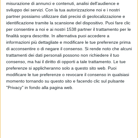
India
misurazione di annunci e contenuti, analisi dell'audience e
sviluppo dei servizi.
Con la tua autorizzazione noi e i nostri
AFC Asian Cup YouTube
partner possiamo utilizzare dati precisi di geolocalizzazione e
identificazione tramite la scansione del dispositivo. Puoi fare clic
Domenica, 05/04/2026
per consentire a noi e ai nostri 1538 partner il trattamento per le
finalità sopra descritte. In alternativa puoi accedere a
15:00
AFC U20 Women's Asian Cup
informazioni più dettagliate e modificare le tue preferenze prima
Cina Taipei
di acconsentire o di negare il consenso.
Si rende noto che alcuni
trattamenti dei dati personali possono non richiedere il tuo
Giappone
consenso, ma hai il diritto di opporti a tale trattamento. Le tue
AFC Asian Cup YouTube
preferenze si applicheranno solo a questo sito web. Puoi
modificare le tue preferenze o revocare il consenso in qualsiasi
Giovedì, 02/04/2026
momento tornando su questo sito e facendo clic sul pulsante
"Privacy" in fondo alla pagina web.
11:00
AFC U20 Women's Asian Cup
Australia
Cina Taipei
AFC Asian Cup YouTube
Più giorni