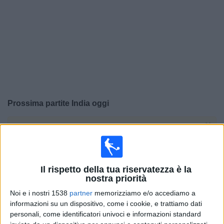
Widget
Prossima partite
India
oggi
×
India:
Al momento non ci sono giochi televisivi. Puoi
controllare la cronologia delle partite precedentemente
trasmesse in televisione.
Il rispetto della tua riservatezza è la
nostra priorità
Mercoledì, 15/04/2026
Noi e i nostri 1538
partner
memorizziamo e/o accediamo a
12:50
FIFA Women's Series
informazioni su un dispositivo, come i cookie, e trattiamo dati
personali, come identificatori univoci e informazioni standard
India