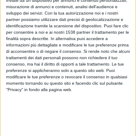
inviate da un dispositivo per annunci e contenuti personalizzati,
Malawi
misurazione di annunci e contenuti, analisi dell'audience e
FIFA+
DAZN Gratuito (Guardare gratis)
sviluppo dei servizi.
Con la tua autorizzazione noi e i nostri
partner possiamo utilizzare dati precisi di geolocalizzazione e
Sabato, 11/04/2026
identificazione tramite la scansione del dispositivo. Puoi fare clic
per consentire a noi e ai nostri 1538 partner il trattamento per le
16:50
FIFA Women's Series
finalità sopra descritte. In alternativa puoi accedere a
informazioni più dettagliate e modificare le tue preferenze prima
Kenya
di acconsentire o di negare il consenso.
Si rende noto che alcuni
India
trattamenti dei dati personali possono non richiedere il tuo
DAZN Gratuito (Guardare gratis)
FIFA+
consenso, ma hai il diritto di opporti a tale trattamento. Le tue
preferenze si applicheranno solo a questo sito web. Puoi
modificare le tue preferenze o revocare il consenso in qualsiasi
Mercoledì, 08/04/2026
momento tornando su questo sito e facendo clic sul pulsante
11:00
AFC U20 Women's Asian Cup
"Privacy" in fondo alla pagina web.
Cina Taipei