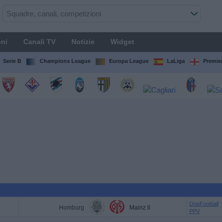
ni
Canali TV
Notizie
Widget
Serie B
Champions League
Europa League
LaLiga
Premie
OneFootball
Homburg
Mainz II
PPV