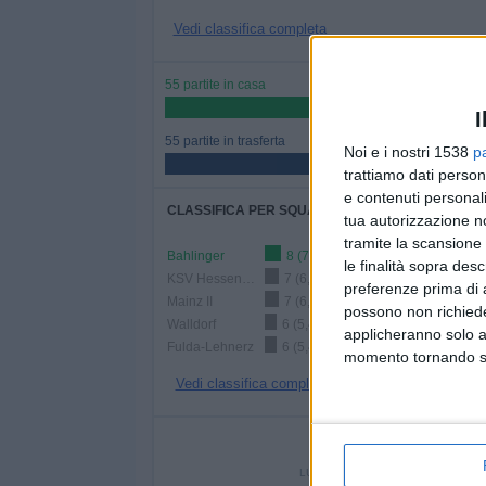
Vedi classifica completa
55 partite in casa
50%
I
55 partite in trasferta
Noi e i nostri 1538
p
50%
trattiamo dati person
e contenuti personali
CLASSIFICA PER SQUADRE
tua autorizzazione no
tramite la scansione 
Bahlinger
8 (7,27%)
le finalità sopra des
KSV Hessen Kassel
7 (6,36%)
preferenze prima di 
Mainz II
7 (6,36%)
possono non richieder
Walldorf
6 (5,45%)
applicheranno solo a
Fulda-Lehnerz
6 (5,45%)
momento tornando su 
Vedi classifica completa
NUMERO DI P
LUNEDÌ
MARTEDÌ
MERCOL