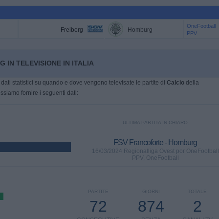
OneFootball
Freiberg
Homburg
PPV
 IN TELEVISIONE IN ITALIA
dati statistici su quando e dove vengono televisate le partite di
Calcio
della
ossiamo fornire i seguenti dati:
ULTIMA PARTITA IN CHIARO
FSV Francoforte - Homburg
16/03/2024 Regionalliga Ovest por OneFootball
PPV, OneFootball
PARTITE
GIORNI
TOTALE
72
874
2