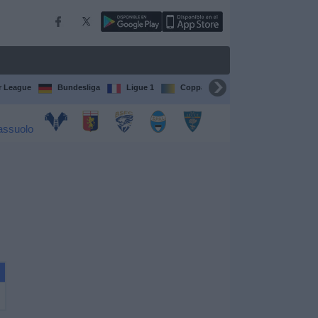
r League
Bundesliga
Ligue 1
Coppa del Mondo FIFA per club