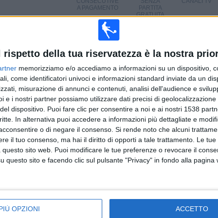
CONSECUTIVE
SENZA
CANALI TV
A PAGAMENTO
PARTITA
GRATUITA
TOTALE
MASSIMO
TOTALE
l rispetto della tua riservatezza è la nostra prior
1
8
27
artner
memorizziamo e/o accediamo a informazioni su un dispositivo, c
COMPETIZIONI
VS Bahlinger
AVVERSARI
ali, come identificatori univoci e informazioni standard inviate da un di
zzati, misurazione di annunci e contenuti, analisi dell'audience e svilupp
CLASSIFICA PER COMPETIZIONI
i e i nostri partner possiamo utilizzare dati precisi di geolocalizzazione 
del dispositivo. Puoi fare clic per consentire a noi e ai nostri 1538 partn
Regionalliga Ovest
110 (100%)
critte. In alternativa puoi accedere a informazioni più dettagliate e modif
acconsentire o di negare il consenso.
Si rende noto che alcuni trattamen
Vedi classifica completa
e il tuo consenso, ma hai il diritto di opporti a tale trattamento. Le tue
 questo sito web. Puoi modificare le tue preferenze o revocare il conse
questo sito e facendo clic sul pulsante "Privacy" in fondo alla pagina
ARTITE PER GIORNO DELLA SETTIMANA
PIÙ OPZIONI
ACCETTO
EDÌ
GIOVEDÌ
VENERDÌ
SABATO
DOMENICA