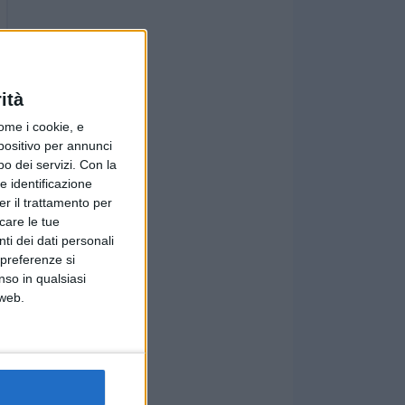
ità
ome i cookie, e
spositivo per annunci
o dei servizi.
Con la
e identificazione
er il trattamento per
icare le tue
ti dei dati personali
 preferenze si
nso in qualsiasi
 web.