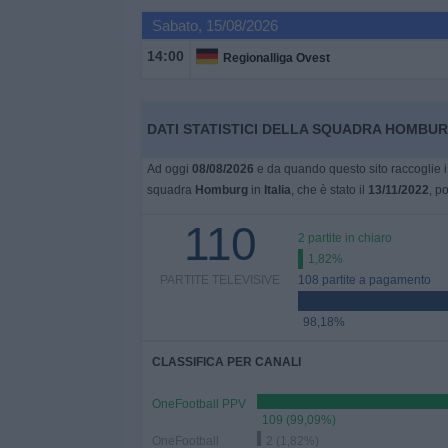
Sabato, 15/08/2026
Widget
14:00
Regionalliga Ovest
DATI STATISTICI DELLA SQUADRA HOMBURG
Ad oggi
08/08/2026
e da quando questo sito raccoglie i 
squadra
Homburg
in
Italia
, che è stato il
13/11/2022
, p
110
2 partite in chiaro
1,82%
PARTITE TELEVISIVE
108 partite a pagamento
98,18%
CLASSIFICA PER CANALI
OneFootball PPV
109 (99,09%)
OneFootball
2 (1,82%)