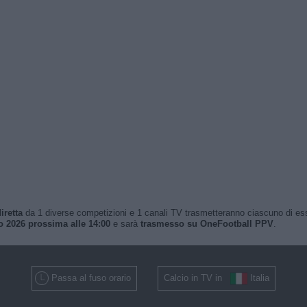
iretta
da 1 diverse competizioni e 1 canali TV trasmetteranno ciascuno di essi. 
o 2026 prossima alle 14:00
e sarà
trasmesso su OneFootball PPV
.
Passa al fuso orario
Calcio in TV in
Italia