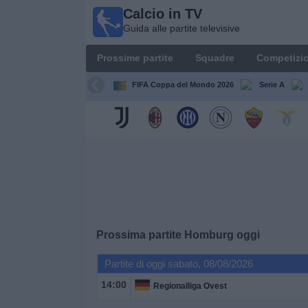
Calcio in TV
Calcio
Guida alle partite televisive
in TV
Guida
Prossime partite
Squadre
Competizio
alle
partite
FIFA Coppa del Mondo 2026
Serie A
televisive
Prossime
partite
Squadre
Competizioni
Prossima partite
Homburg
oggi
Canali
Partite di oggi sabato, 08/08/2026
TV
14:00
Regionalliga Ovest
Notizie