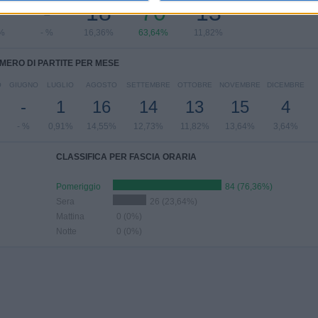
-
18
70
13
%
- %
16,36%
63,64%
11,82%
MERO DI PARTITE PER MESE
O
GIUGNO
LUGLIO
AGOSTO
SETTEMBRE
OTTOBRE
NOVEMBRE
DICEMBRE
-
1
16
14
13
15
4
- %
0,91%
14,55%
12,73%
11,82%
13,64%
3,64%
CLASSIFICA PER FASCIA ORARIA
Pomeriggio
84 (76,36%)
Sera
26 (23,64%)
Mattina
0 (0%)
Notte
0 (0%)