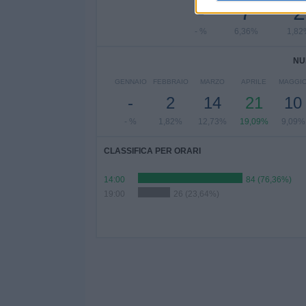
-
7
2
- %
6,36%
1,82
NU
GENNAIO
FEBBRAIO
MARZO
APRILE
MAGGI
-
2
14
21
10
- %
1,82%
12,73%
19,09%
9,09%
CLASSIFICA PER ORARI
14:00
84 (76,36%)
19:00
26 (23,64%)