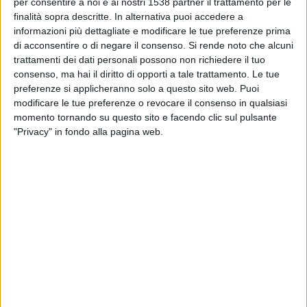
per consentire a noi e ai nostri 1538 partner il trattamento per le
14:00
Regionalliga Ovest
finalità sopra descritte. In alternativa puoi accedere a
informazioni più dettagliate e modificare le tue preferenze prima
Walldorf
di acconsentire o di negare il consenso.
Si rende noto che alcuni
Kaiserslautern II
trattamenti dei dati personali possono non richiedere il tuo
OneFootball PPV
consenso, ma hai il diritto di opporti a tale trattamento. Le tue
preferenze si applicheranno solo a questo sito web. Puoi
modificare le tue preferenze o revocare il consenso in qualsiasi
DATI STATISTICI DELLA SQUADRA WALLDORF IN
momento tornando su questo sito e facendo clic sul pulsante
TELEVISIONE IN ITALIA
"Privacy" in fondo alla pagina web.
Ad oggi
06/08/2026
e da quando questo sito raccoglie i dati statistici su
quando e dove vengono televisate le partite di
Calcio
della squadra
Walldorf
in
Italia
, che è stato il
03/12/2022
, possiamo fornire i seguenti
dati:
110
PARTITE TELEVISIVE
3 partite in chiaro
2,73%