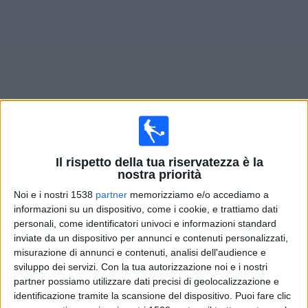
Widget
Prossima partite
Walldorf
oggi
Il rispetto della tua riservatezza è la
Domani sabato, 08/08/2026
nostra priorità
14:00
Regionalliga Ovest
Noi e i nostri 1538
partner
memorizziamo e/o accediamo a
informazioni su un dispositivo, come i cookie, e trattiamo dati
Offenbach
personali, come identificatori univoci e informazioni standard
inviate da un dispositivo per annunci e contenuti personalizzati,
Walldorf
misurazione di annunci e contenuti, analisi dell'audience e
OneFootball PPV
sviluppo dei servizi.
Con la tua autorizzazione noi e i nostri
partner possiamo utilizzare dati precisi di geolocalizzazione e
Sabato, 15/08/2026
identificazione tramite la scansione del dispositivo. Puoi fare clic