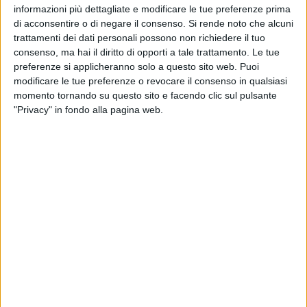
TELEVISIONE IN ITALIA
informazioni più dettagliate e modificare le tue preferenze prima
di acconsentire o di negare il consenso.
Si rende noto che alcuni
Ad oggi
09/08/2026
e da quando questo sito raccoglie i dati statistici su
trattamenti dei dati personali possono non richiedere il tuo
quando e dove vengono televisate le partite di
Calcio
della squadra
Mainz
consenso, ma hai il diritto di opporti a tale trattamento. Le tue
II
in
Italia
, che è stato il
04/03/2023
, possiamo fornire i seguenti dati:
preferenze si applicheranno solo a questo sito web. Puoi
modificare le tue preferenze o revocare il consenso in qualsiasi
110
momento tornando su questo sito e facendo clic sul pulsante
"Privacy" in fondo alla pagina web.
PARTITE TELEVISIVE
1 partite in chiaro
0,91%
109 partite a pagamento
99,09%
ULTIMA PARTITA IN CHIARO
Hoffenheim II - Mainz II
17/03/2024 Regionalliga Ovest por OneFootball PPV, OneFootball
CLASSIFICA PER CANALI
OneFootball PPV
110 (100%)