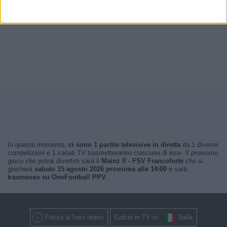
In questo momento,
ci sono 1 partite televisive in diretta
da 1 diverse
competizioni e 1 canali TV trasmetteranno ciascuno di essi. Il prossimo
gioco che potrai divertirti sarà il
Mainz II - FSV Francoforte
che si
giocherà
sabato 15 agosto 2026 prossima alle 14:00
e sarà
trasmesso su OneFootball PPV
.
Passa al fuso orario
Calcio in TV in
Italia