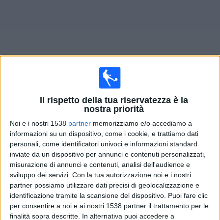
Widget
Il rispetto della tua riservatezza è la
Prossima partite
Mainz II
oggi
nostra priorità
Sabato, 15/08/2026
Noi e i nostri 1538
partner
memorizziamo e/o accediamo a
informazioni su un dispositivo, come i cookie, e trattiamo dati
14:00
Regionalliga Ovest
personali, come identificatori univoci e informazioni standard
inviate da un dispositivo per annunci e contenuti personalizzati,
Mainz II
misurazione di annunci e contenuti, analisi dell'audience e
FSV Francoforte
sviluppo dei servizi.
Con la tua autorizzazione noi e i nostri
OneFootball PPV
partner possiamo utilizzare dati precisi di geolocalizzazione e
identificazione tramite la scansione del dispositivo. Puoi fare clic
per consentire a noi e ai nostri 1538 partner il trattamento per le
DATI STATISTICI DELLA SQUADRA MAINZ II IN
finalità sopra descritte. In alternativa puoi accedere a