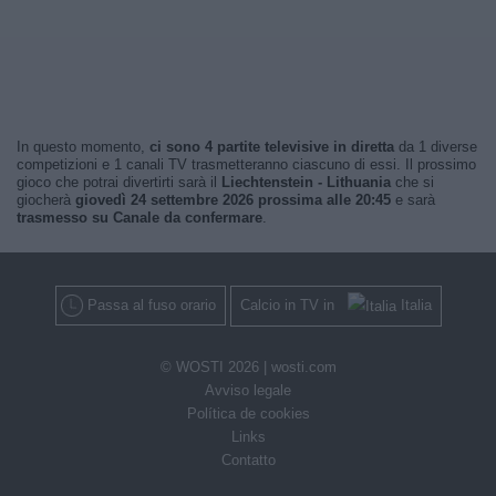
In questo momento,
ci sono 4 partite televisive in diretta
da 1 diverse
competizioni e 1 canali TV trasmetteranno ciascuno di essi. Il prossimo
gioco che potrai divertirti sarà il
Liechtenstein - Lithuania
che si
giocherà
giovedì 24 settembre 2026 prossima alle 20:45
e sarà
trasmesso su Canale da confermare
.
Passa al fuso orario
Calcio in TV in
Italia
© WOSTI 2026 |
wosti.com
Avviso legale
Política de cookies
Links
Contatto