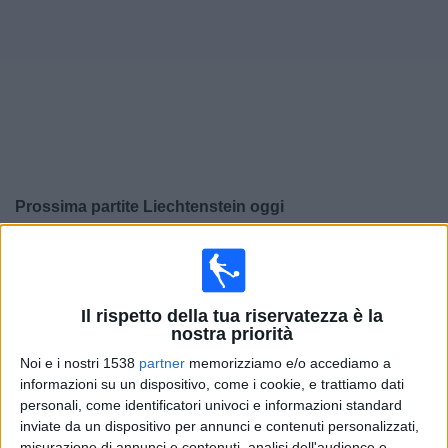
Widget
Prossima partite
Liechtenstein
oggi
Giovedì, 24/09/2026
20:45
UEFA Nations League
Fase a gironi
Il rispetto della tua riservatezza è la
nostra priorità
Noi e i nostri 1538
partner
memorizziamo e/o accediamo a
Liechtenstein
informazioni su un dispositivo, come i cookie, e trattiamo dati
Lithuania
personali, come identificatori univoci e informazioni standard
inviate da un dispositivo per annunci e contenuti personalizzati,
Canale da confermare
misurazione di annunci e contenuti, analisi dell'audience e