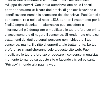
sviluppo dei servizi.
Con la tua autorizzazione noi e i nostri
Giovedì, 01/10/2026
partner possiamo utilizzare dati precisi di geolocalizzazione e
identificazione tramite la scansione del dispositivo. Puoi fare clic
18:00
UEFA Nations League
per consentire a noi e ai nostri 1538 partner il trattamento per le
Fase a gironi
finalità sopra descritte. In alternativa puoi accedere a
informazioni più dettagliate e modificare le tue preferenze prima
di acconsentire o di negare il consenso.
Si rende noto che alcuni
Azerbaigian
trattamenti dei dati personali possono non richiedere il tuo
Liechtenstein
consenso, ma hai il diritto di opporti a tale trattamento. Le tue
preferenze si applicheranno solo a questo sito web. Puoi
Canale da confermare
modificare le tue preferenze o revocare il consenso in qualsiasi
momento tornando su questo sito e facendo clic sul pulsante
Venerdì, 13/11/2026
"Privacy" in fondo alla pagina web.
20:45
UEFA Nations League
Fase a gironi
Liechtenstein
Azerbaigian
Canale da confermare