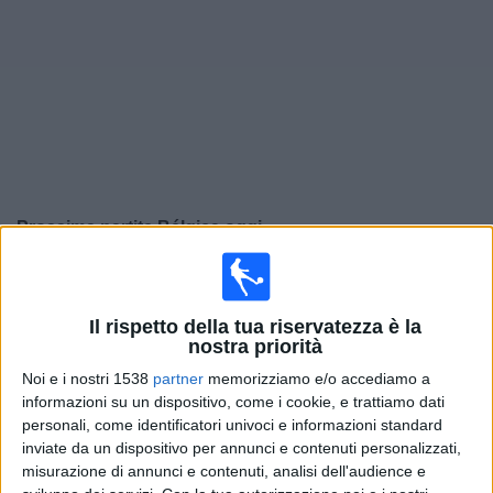
Widget
Prossima partite
Bélgica
oggi
Venerdì, 25/09/2026
20:45
UEFA Nations League
Il rispetto della tua riservatezza è la
Fase a gironi
nostra priorità
Italy
Noi e i nostri 1538
partner
memorizziamo e/o accediamo a
informazioni su un dispositivo, come i cookie, e trattiamo dati
Belgio
personali, come identificatori univoci e informazioni standard
Canale da confermare
inviate da un dispositivo per annunci e contenuti personalizzati,
misurazione di annunci e contenuti, analisi dell'audience e
Lunedì, 28/09/2026