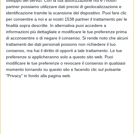
sviluppo dei servizi.
Con la tua autorizzazione noi e i nostri
partner possiamo utilizzare dati precisi di geolocalizzazione e
20:45
UEFA Nations League
identificazione tramite la scansione del dispositivo. Puoi fare clic
Fase a gironi
per consentire a noi e ai nostri 1538 partner il trattamento per le
finalità sopra descritte. In alternativa puoi accedere a
Belgio
informazioni più dettagliate e modificare le tue preferenze prima
France
di acconsentire o di negare il consenso.
Si rende noto che alcuni
trattamenti dei dati personali possono non richiedere il tuo
Canale da confermare
consenso, ma hai il diritto di opporti a tale trattamento. Le tue
preferenze si applicheranno solo a questo sito web. Puoi
Venerdì, 02/10/2026
modificare le tue preferenze o revocare il consenso in qualsiasi
20:45
momento tornando su questo sito e facendo clic sul pulsante
UEFA Nations League
"Privacy" in fondo alla pagina web.
Fase a gironi
Belgio
Turchia
Canale da confermare
Più giorni