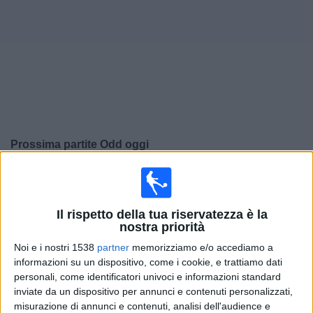
Widget
Prossima partite
Odd
oggi
×
Odd:
Al momento non ci sono giochi televisivi. Puoi
controllare la cronologia delle partite precedentemente
trasmesse in televisione.
Il rispetto della tua riservatezza è la
nostra priorità
Noi e i nostri 1538
partner
memorizziamo e/o accediamo a
Domenica, 01/12/2024
informazioni su un dispositivo, come i cookie, e trattiamo dati
17:00
Eliteserien Norvegia
personali, come identificatori univoci e informazioni standard
inviate da un dispositivo per annunci e contenuti personalizzati,
Haugesund
misurazione di annunci e contenuti, analisi dell'audience e