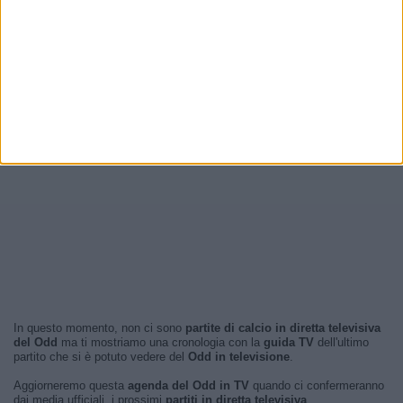
In questo momento, non ci sono
partite di calcio in diretta televisiva
del Odd
ma ti mostriamo una cronologia con la
guida TV
dell'ultimo
partito che si è potuto vedere del
Odd in televisione
.
Aggiorneremo questa
agenda del Odd in TV
quando ci confermeranno
dai media ufficiali, i prossimi
partiti in diretta televisiva
.