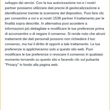
Odd
sviluppo dei servizi.
Con la tua autorizzazione noi e i nostri
partner possiamo utilizzare dati precisi di geolocalizzazione e
OneFootball
identificazione tramite la scansione del dispositivo. Puoi fare clic
per consentire a noi e ai nostri 1538 partner il trattamento per le
Sabato, 23/11/2024
finalità sopra descritte. In alternativa puoi accedere a
informazioni più dettagliate e modificare le tue preferenze prima
17:00
Eliteserien Norvegia
di acconsentire o di negare il consenso.
Si rende noto che alcuni
Odd
trattamenti dei dati personali possono non richiedere il tuo
consenso, ma hai il diritto di opporti a tale trattamento. Le tue
Bodo/Glimt
preferenze si applicheranno solo a questo sito web. Puoi
OneFootball
modificare le tue preferenze o revocare il consenso in qualsiasi
momento tornando su questo sito e facendo clic sul pulsante
Domenica, 10/11/2024
"Privacy" in fondo alla pagina web.
17:00
Eliteserien Norvegia
Sandefjord
Odd
OneFootball
Più giorni