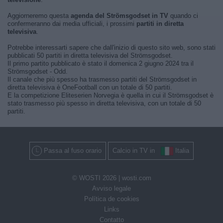
Aggiorneremo questa
agenda del Strömsgodset in TV
quando ci
confermeranno dai media ufficiali, i prossimi
partiti in diretta
televisiva
.
Potrebbe interessarti sapere che dall'inizio di questo sito web, sono stati
pubblicati 50 partiti in diretta televisiva del Strömsgodset.
Il primo partito pubblicato è stato il domenica 2 giugno 2024 tra il
Strömsgodset - Odd.
Il canale che più spesso ha trasmesso partiti del Strömsgodset in
diretta televisiva è OneFootball con un totale di 50 partiti.
E la competizione Eliteserien Norvegia è quella in cui il Strömsgodset è
stato trasmesso più spesso in diretta televisiva, con un totale di 50
partiti.
Passa al fuso orario
Calcio in TV in
Italia
© WOSTI 2026 |
wosti.com
Avviso legale
Política de cookies
Links
Contatto