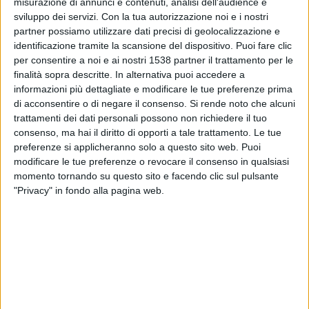
misurazione di annunci e contenuti, analisi dell'audience e
Strömsgodset
sviluppo dei servizi.
Con la tua autorizzazione noi e i nostri
OneFootball
partner possiamo utilizzare dati precisi di geolocalizzazione e
identificazione tramite la scansione del dispositivo. Puoi fare clic
Sabato, 22/11/2025
per consentire a noi e ai nostri 1538 partner il trattamento per le
finalità sopra descritte. In alternativa puoi accedere a
18:00
Eliteserien Norvegia
informazioni più dettagliate e modificare le tue preferenze prima
di acconsentire o di negare il consenso.
Si rende noto che alcuni
Strömsgodset
trattamenti dei dati personali possono non richiedere il tuo
Sandefjord
consenso, ma hai il diritto di opporti a tale trattamento. Le tue
OneFootball
preferenze si applicheranno solo a questo sito web. Puoi
modificare le tue preferenze o revocare il consenso in qualsiasi
momento tornando su questo sito e facendo clic sul pulsante
Domenica, 09/11/2025
"Privacy" in fondo alla pagina web.
17:00
Eliteserien Norvegia
Kristiansund
Strömsgodset
OneFootball
Più giorni