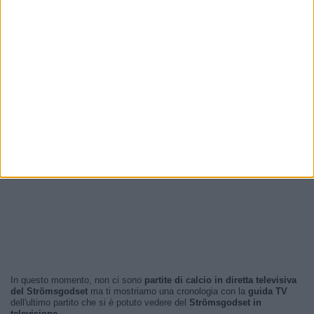
In questo momento, non ci sono
partite di calcio in diretta televisiva
del Strömsgodset
ma ti mostriamo una cronologia con la
guida TV
dell'ultimo partito che si è potuto vedere del
Strömsgodset in
televisione
.