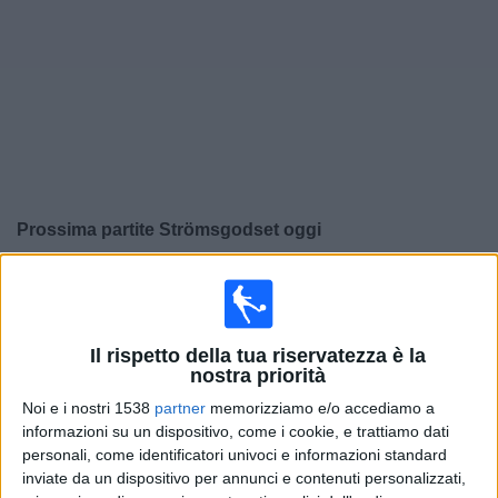
Widget
Prossima partite
Strömsgodset
oggi
×
Strömsgodset:
Al momento non ci sono giochi
televisivi. Puoi controllare la cronologia delle partite
precedentemente trasmesse in televisione.
Il rispetto della tua riservatezza è la
nostra priorità
Domenica, 30/11/2025
Noi e i nostri 1538
partner
memorizziamo e/o accediamo a
informazioni su un dispositivo, come i cookie, e trattiamo dati
17:00
Eliteserien Norvegia
personali, come identificatori univoci e informazioni standard
inviate da un dispositivo per annunci e contenuti personalizzati,
Rosenborg