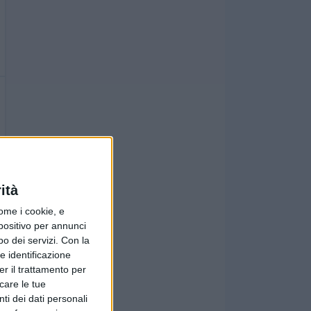
ità
ome i cookie, e
spositivo per annunci
o dei servizi.
Con la
e identificazione
er il trattamento per
icare le tue
ti dei dati personali