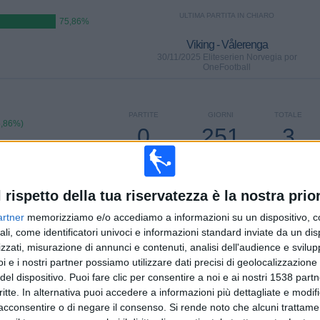
ULTIMA PARTITA IN CHIARO
75,86%
Viking - Vålerenga
30/11/2025 Eliteserien Norvegia por
OneFootball
PARTITE
GIORNI
TOTALE
5,86%)
0
251
3
CONSECUTIVE
SENZA
CANALI TV
A PAGAMENTO
PARTITA
GRATUITA
l rispetto della tua riservatezza è la nostra prior
artner
memorizziamo e/o accediamo a informazioni su un dispositivo, c
TOTALE
MASSIMO
TOTALE
ali, come identificatori univoci e informazioni standard inviate da un di
1
9
21
zzati, misurazione di annunci e contenuti, analisi dell'audience e svilupp
i e i nostri partner possiamo utilizzare dati precisi di geolocalizzazione 
COMPETIZIONI
VS Rosenborg
AVVERSARI
del dispositivo. Puoi fare clic per consentire a noi e ai nostri 1538 partn
critte. In alternativa puoi accedere a informazioni più dettagliate e modif
CLASSIFICA PER COMPETIZIONI
acconsentire o di negare il consenso.
Si rende noto che alcuni trattamen