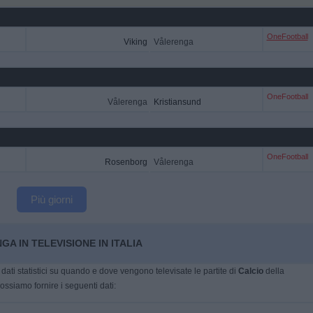
OneFootball
Viking
Vålerenga
OneFootball
Vålerenga
Kristiansund
OneFootball
Rosenborg
Vålerenga
Più giorni
A IN TELEVISIONE IN ITALIA
dati statistici su quando e dove vengono televisate le partite di
Calcio
della
possiamo fornire i seguenti dati: