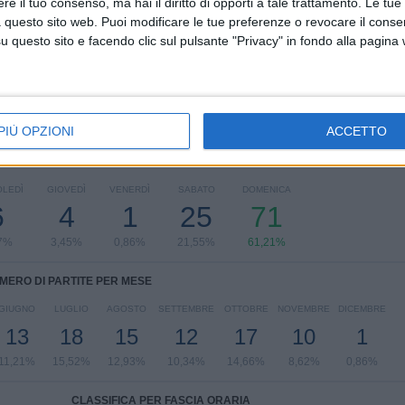
e il tuo consenso, ma hai il diritto di opporti a tale trattamento. Le tue
Eliteserien Norvegia
116 (100%)
 questo sito web. Puoi modificare le tue preferenze o revocare il conse
Vedi classifica completa
questo sito e facendo clic sul pulsante "Privacy" in fondo alla pagina
PIÙ OPZIONI
ACCETTO
ARTITE PER GIORNO DELLA SETTIMANA
LEDÌ
GIOVEDÌ
VENERDÌ
SABATO
DOMENICA
6
4
1
25
71
7%
3,45%
0,86%
21,55%
61,21%
MERO DI PARTITE PER MESE
GIUGNO
LUGLIO
AGOSTO
SETTEMBRE
OTTOBRE
NOVEMBRE
DICEMBRE
13
18
15
12
17
10
1
11,21%
15,52%
12,93%
10,34%
14,66%
8,62%
0,86%
CLASSIFICA PER FASCIA ORARIA