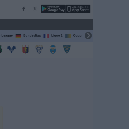
r League
Bundesliga
Ligue 1
Coppa del Mondo FIFA per club