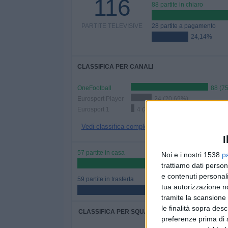
116
88 partite in chiaro
PARTITE TELEVISIVE
28 partite a pagamento
24,14%
CLASSIFICA PER CANALI
OneFootball
88 (7
Eurosport Player
24 (20,69%)
Eurosport 1
4 (3,45%)
Vedi classifica completa
I
57 partite in casa
Noi e i nostri 1538
p
49,14%
trattiamo dati person
e contenuti personali
59 partite in trasferta
tua autorizzazione no
50,86%
tramite la scansione 
le finalità sopra des
CLASSIFICA PER SQUADRE
preferenze prima di 