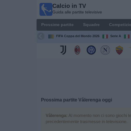
Calcio in TV
Calcio
Guida alle partite televisive
in TV
Guida
Prossime partite
Squadre
Competizio
alle
partite
FIFA Coppa del Mondo 2026
Serie A
televisive
Prossime
partite
Squadre
Competizioni
Prossima partite
Vålerenga
oggi
Canali
TV
Vålerenga:
Al momento non ci sono giochi tele
precedentemente trasmesse in televisione.
Notizie