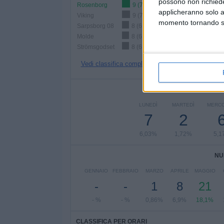
possono non richieder
Rosenborg
9 (7,76%)
applicheranno solo a
Viking
9 (7,76%)
momento tornando su 
Sarpsborg 08
8 (6,9%)
Molde
8 (6,9%)
Strömsgodset
8 (6,9%)
Vedi classifica completa
NUMERO DI P
LUNEDÌ
MARTEDÌ
MERCO
7
2
6,03%
1,72%
5,1
NU
GENNAIO
FEBBRAIO
MARZO
APRILE
MAGGIO
-
-
1
8
21
- %
- %
0,86%
6,9%
18,1%
CLASSIFICA PER ORARI