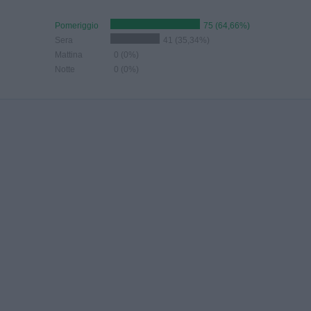
Pomeriggio
75 (64,66%)
Sera
41 (35,34%)
Mattina
0 (0%)
Notte
0 (0%)