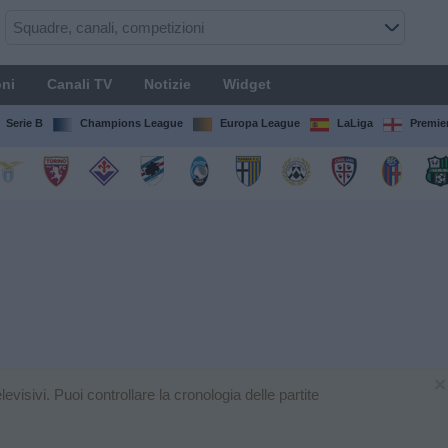
ni
Canali TV
Notizie
Widget
Serie B
Champions League
Europa League
LaLiga
Premie
×
visivi. Puoi controllare la cronologia delle partite