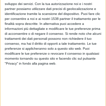
KFUM Oslo
sviluppo dei servizi.
Con la tua autorizzazione noi e i nostri
OneFootball
partner possiamo utilizzare dati precisi di geolocalizzazione e
identificazione tramite la scansione del dispositivo. Puoi fare clic
per consentire a noi e ai nostri 1538 partner il trattamento per le
Sabato, 22/11/2025
finalità sopra descritte. In alternativa puoi accedere a
18:00
Eliteserien Norvegia
informazioni più dettagliate e modificare le tue preferenze prima
di acconsentire o di negare il consenso.
Si rende noto che alcuni
Strömsgodset
trattamenti dei dati personali possono non richiedere il tuo
Sandefjord
consenso, ma hai il diritto di opporti a tale trattamento. Le tue
preferenze si applicheranno solo a questo sito web. Puoi
OneFootball
modificare le tue preferenze o revocare il consenso in qualsiasi
momento tornando su questo sito e facendo clic sul pulsante
Domenica, 09/11/2025
"Privacy" in fondo alla pagina web.
17:00
Eliteserien Norvegia
Sandefjord
Tromsø
OneFootball
Più giorni