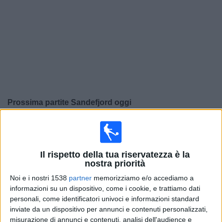
Widget
Prossima partite
Sandefjord
oggi
×
Sandefjord:
Al momento non ci sono giochi televisivi.
Puoi controllare la cronologia delle partite
precedentemente trasmesse in televisione.
Il rispetto della tua riservatezza è la
nostra priorità
Domenica, 30/11/2025
Noi e i nostri 1538
partner
memorizziamo e/o accediamo a
informazioni su un dispositivo, come i cookie, e trattiamo dati
17:00
Eliteserien Norvegia
personali, come identificatori univoci e informazioni standard
inviate da un dispositivo per annunci e contenuti personalizzati,
Sandefjord
misurazione di annunci e contenuti, analisi dell'audience e