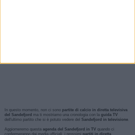
In questo momento, non ci sono
partite di calcio in diretta televisiva
del Sandefjord
ma ti mostriamo una cronologia con la
guida TV
dell'ultimo partito che si è potuto vedere del
Sandefjord in televisione
.
Aggiorneremo questa
agenda del Sandefjord in TV
quando ci
confermeranno dai media ufficiali, i prossimi
partiti in diretta